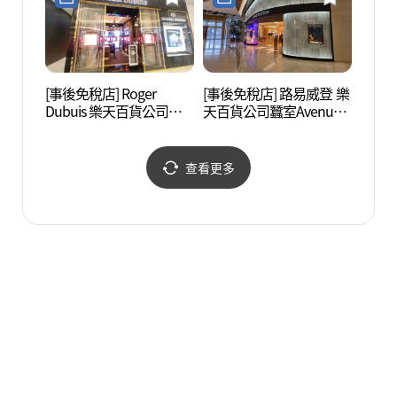
화점 잠실 에비뉴엘점)
뉴엘점)
[事後免稅店] Roger
[事後免稅店] 路易威登 樂
松理團
Dubuis 樂天百貨公司蠶
天百貨公司蠶室Avenuel
室Avenuel店(로저드뷔 롯
店(루이비통 롯데백화점
데백화점 잠실 에비뉴엘
잠실 에비뉴엘점)
점)
查看更多