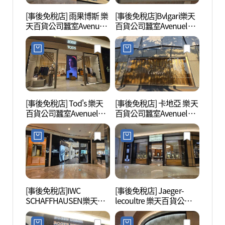
[事後免稅店] 雨果博斯 樂
[事後免稅店]Bvlgari樂天
樂天世
天百貨公司蠶室Avenuel
百貨公司蠶室Avenuel店
(롯데
店(휴고보스 롯데백화점
(불가리 롯데백화점 잠실
이)
잠실 에비뉴엘점)
에비뉴엘점)
[事後免稅店] Tod's 樂天
[事後免稅店] 卡地亞 樂天
樂天
百貨公司蠶室Avenuel店
百貨公司蠶室Avenuel店
物城 
(토즈 롯데백화점 잠실 에
(까르띠에 롯데백화점 잠
월드몰
비뉴엘점)
실 에비뉴엘점)
[事後免稅店]IWC
[事後免稅店] Jaeger-
首爾Ki
SCHAFFHAUSEN樂天百
lecoultre 樂天百貨公司蠶
서울)
貨公司蠶室Avenuel店
室Avenuel店(예거르쿨트
(IWC 샤프하우젠 롯데백
르 롯데백화점 잠실 에비