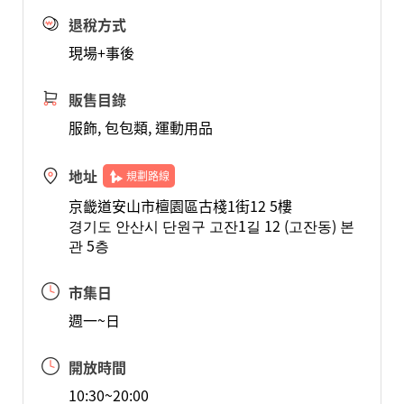
退稅方式
現場+事後
販售目錄
服飾, 包包類, 運動用品
地址
規劃路線
京畿道安山市檀園區古棧1街12 5樓
경기도 안산시 단원구 고잔1길 12 (고잔동) 본
관 5층
市集日
週一~日
開放時間
10:30~20:00