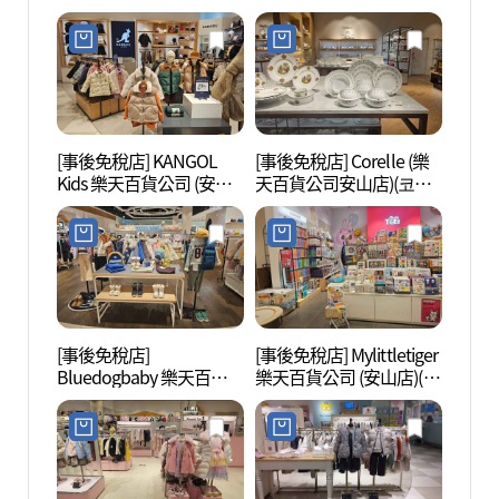
롯데백화점 안산점)
公司安山店(랄프로렌칠
드런 롯데백화점 안산점)
[事後免稅店] KANGOL
[事後免稅店] Corelle (樂
安山植
Kids 樂天百貨公司 (安山
天百貨公司安山店)(코렐
店)(캉골키즈 롯데백화점
롯데백화점 안산점)
안산점)
[事後免稅店]
[事後免稅店] Mylittletiger
始興河
Bluedogbaby 樂天百貨
樂天百貨公司 (安山店)(마
갯골생
公司 (安山店)(블루독베이
이리틀타이거 롯데백화
비 롯데백화점 안산점)
점 안산점)