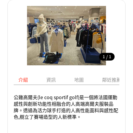
/
1
1
介紹
資訊
地圖
鄰近推薦景點
公雞高爾夫(le coq sportif golf)是一個將法國運動
感性與創新功能性相融合的人高端高爾夫服裝品
牌。透過為活力球手打造的人高性能面料與感性配
色,樹立了賽場造型的人新標準。