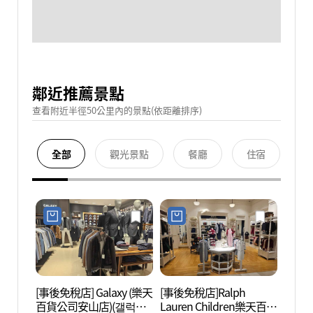
鄰近推薦景點
查看附近半徑50公里內的景點(依距離排序)
全部
觀光景點
餐廳
住宿
[事後免稅店] Galaxy (樂天
[事後免稅店]Ralph
安山文
百貨公司安山店)(갤럭시
Lauren Children樂天百貨
문화