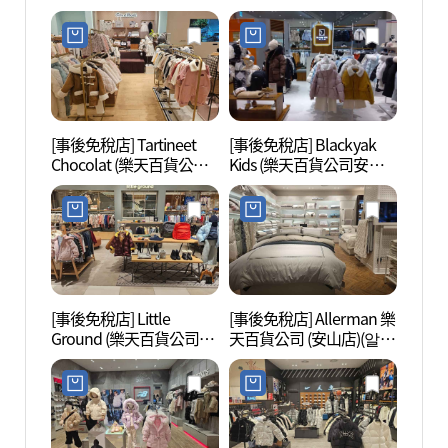
(MLB키즈 롯데백화점 안
롯데백화점 안산점)
산점)
[事後免稅店] Tartineet
[事後免稅店] Blackyak
安山植
Chocolat (樂天百貨公司
Kids (樂天百貨公司安山
安山店)(타티네쇼콜라 롯
店)(블랙야크키즈 롯데백
데백화점 안산점)
화점 안산점)
[事後免稅店] Little
[事後免稅店] Allerman 樂
始興河
Ground (樂天百貨公司安
天百貨公司 (安山店)(알레
갯골생
山店)(리틀그라운드 롯데
르망 롯데백화점 안산점)
백화점 안산점)