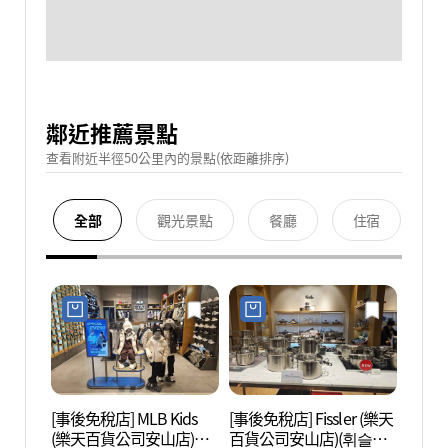
鄰近推薦景點
查看附近半徑50公里內的景點(依距離排序)
全部
觀光景點
餐廳
住宿
[事後免稅店] MLB Kids
[事後免稅店] Fissler (樂天
安山文
(樂天百貨公司安山店)
百貨公司安山店)(휘슬러
문화