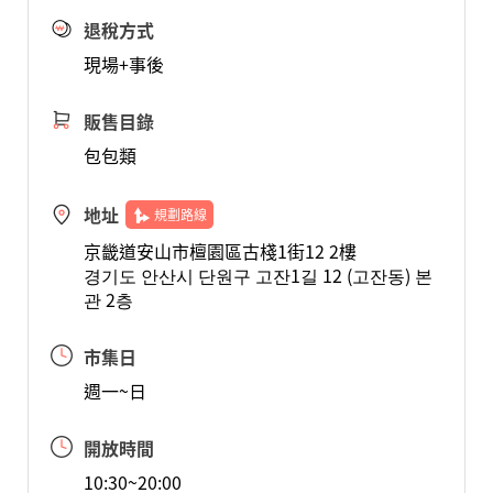
退稅方式
現場+事後
販售目錄
包包類
地址
規劃路線
京畿道安山市檀園區古棧1街12 2樓
경기도 안산시 단원구 고잔1길 12 (고잔동) 본
관 2층
市集日
週一~日
開放時間
10:30~20:00