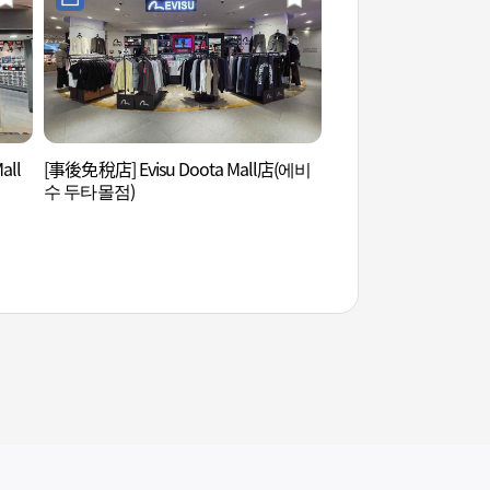
all
[事後免稅店] Evisu Doota Mall店(에비
首爾東大門一隻雞街 
수 두타몰점)
한마리 골목)