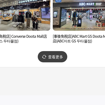
稅店] Converse Doota Mall店
[事後免稅店]ABC Mart GS Doota M
스 두타몰점)
店(ABC마트 GS 두타몰점)
查看更多