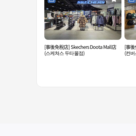
[事後免稅店] Skechers Doota Mall店
[事後免
(스케쳐스 두타몰점)
(컨버