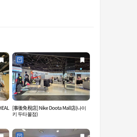
HEAL
[事後免稅店] Nike Doota Mall店(나이
清溪川二手書街(청
키 두타몰점)