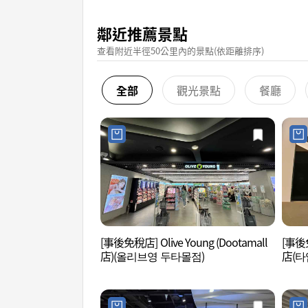
鄰近推薦景點
查看附近半徑50公里內的景點(依距離排序)
全部
觀光景點
餐廳
[事後免稅店] Olive Young (Dootamall
[事後免
店)(올리브영 두타몰점)
店(타