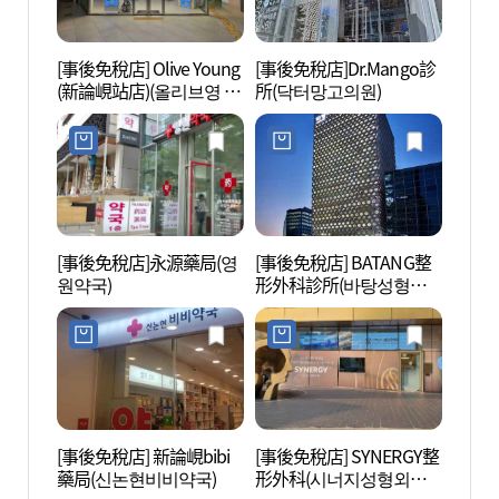
[事後免稅店] Olive Young
[事後免稅店]Dr.Mango診
三星江
(新論峴站店)(올리브영 신
所(닥터망고의원)
논현역점)
[事後免稅店]永源藥局(영
[事後免稅店] BATANG整
LG藝
원약국)
形外科診所(바탕성형외
과의원)
[事後免稅店] 新論峴bibi
[事後免稅店] SYNERGY整
COCO
藥局(신논현비비약국)
形外科(시너지성형외과
所(江