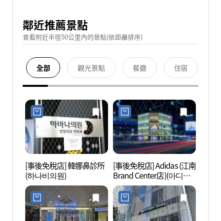
鄰近推薦景點
查看附近半徑50公里內的景點(依距離排序)
全部
觀光景點
餐廳
住宿
[事後免稅店] 韓娜鼻診所
[事後免稅店] Adidas (江南
國技院
(하나비의원)
Brand Center店)(아디다
(국기
스 강남브랜드센터)