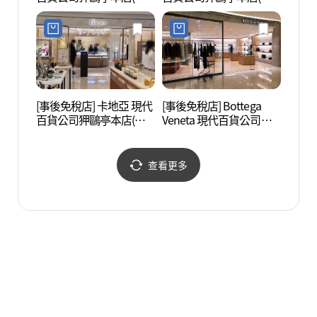
찌 현대백화점 압구정본
라다 현대백화점 압구정
점)
본점)
[事後免稅店] 卡地亞 現代
[事後免稅店] Bottega
湖林藝
百貨公司狎鷗亭本店(까
Veneta 現代百貨公司狎
(호림
르띠에 현대백화점 압구
鷗亭本店(보테가베네타
정본점)
현대백화점 압구정본점)
查看更多