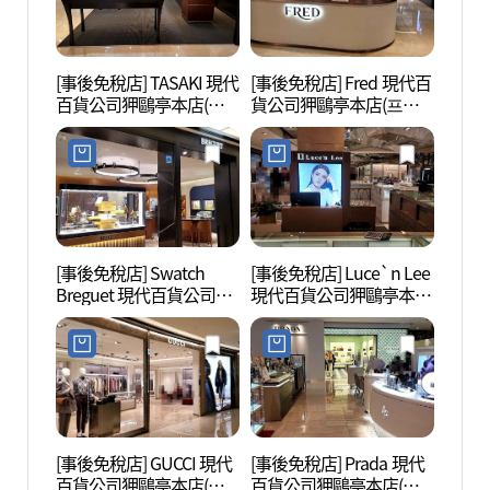
[事後免稅店] TASAKI 現代
[事後免稅店] Fred 現代百
AMOR
百貨公司狎鷗亭本店(타
貨公司狎鷗亭本店(프레
레퍼시
사키 현대백화점 압구정
드 현대백화점 압구정 본
본점)
점)
[事後免稅店] Swatch
[事後免稅店] Luce`n Lee
Cor
Breguet 現代百貨公司狎
現代百貨公司狎鷗亭本店
리아나
鷗亭本店(브레게 현대백
(루첸리 현대백화점 압구
화점 압구정본점)
정본점)
[事後免稅店] GUCCI 現代
[事後免稅店] Prada 現代
L CR
百貨公司狎鷗亭本店(구
百貨公司狎鷗亭本店(프