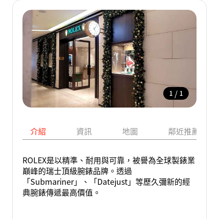
/
1
1
介紹
資訊
地圖
鄰近推薦景點
ROLEX是以精準、耐用與可靠，被譽為全球製錶業
巔峰的瑞士頂級腕錶品牌。透過
「Submariner」、「Datejust」等歷久彌新的經
典腕錶傳遞最高價值。