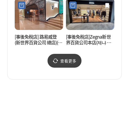
모 신세계백화점 본점)
[事後免稅店] 路易威登
[事後免稅店]Zegna新世
明洞藝
(新世界百貨公司 總店)(루
界百貨公司本店(제냐 신
극장)
이비통 신세계백화점 본
세계백화점 본점)
점)
查看更多