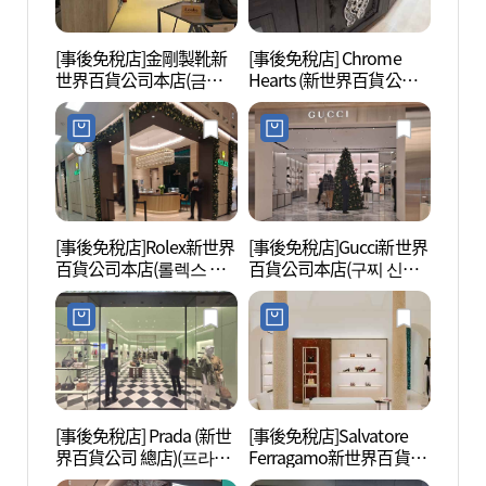
[事後免稅店]金剛製靴新
[事後免稅店] Chrome
郵票博
世界百貨公司本店(금강
Hearts (新世界百貨公司
(구.
제화 신세계백화점 본점)
總店)(크롬하츠 신세계백
화점 본점)
[事後免稅店]Rolex新世界
[事後免稅店]Gucci新世界
薄荷美
百貨公司本店(롤렉스 신
百貨公司本店(구찌 신세
세계백화점 본점)
계백화점 본점)
[事後免稅店] Prada (新世
[事後免稅店]Salvatore
首爾
界百貨公司 總店)(프라다
Ferragamo新世界百貨公
(서
신세계백화점 본점)
司本店(살바토레페라가
터)