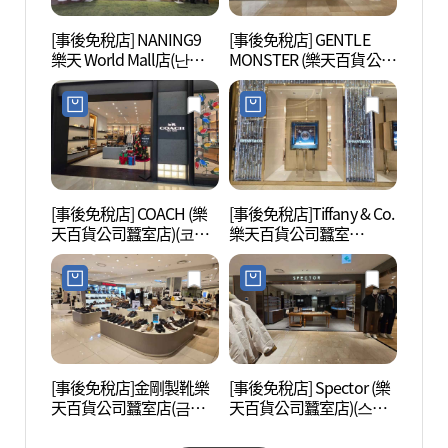
[事後免稅店] NANING9
[事後免稅店] GENTLE
蠶室觀
樂天 World Mall店(난닝
MONSTER (樂天百貨公司
특구)
구 롯데월드몰점)
蠶室店)(젠틀몬스터 롯데
백화점 잠실점)
[事後免稅店] COACH (樂
[事後免稅店]Tiffany & Co.
Char
天百貨公司蠶室店)(코치
樂天百貨公司蠶室
어터)
롯데백화점 잠실점)
Avenuel店(티파니앤코 롯
데백화점 잠실 에비뉴엘
점)
[事後免稅店]金剛製靴樂
[事後免稅店] Spector (樂
首爾
天百貨公司蠶室店(금강
天百貨公司蠶室店)(스펙
(서울
제화 롯데백화점 잠실점)
터 롯데백화점 잠실점)