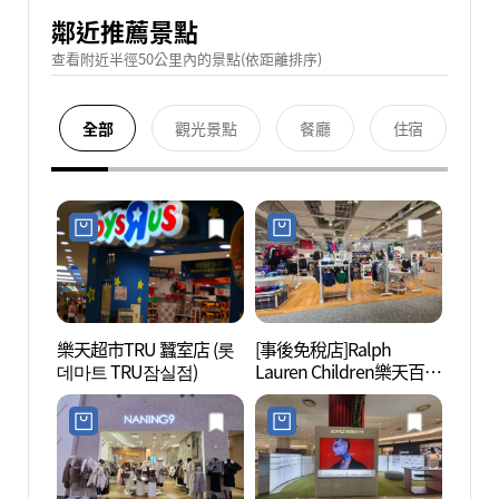
鄰近推薦景點
查看附近半徑50公里內的景點(依距離排序)
全部
觀光景點
餐廳
住宿
樂天超市TRU 蠶室店 (롯
[事後免稅店]Ralph
樂天世
데마트 TRU잠실점)
Lauren Children樂天百貨
벤처)
公司蠶室店(랄프로렌칠
드런 롯데백화점 잠실점)