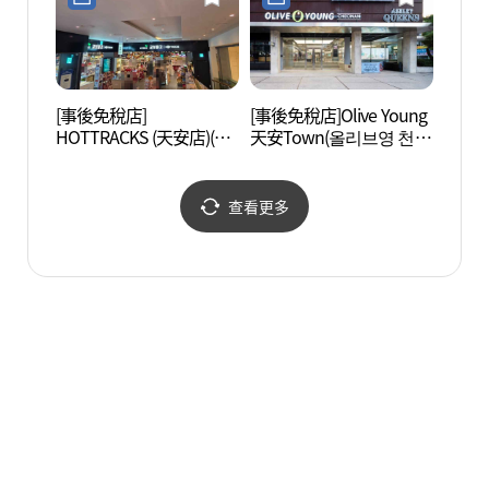
[事後免稅店]
[事後免稅店]Olive Young
獨立紀
HOTTRACKS (天安店)(핫
天安Town(올리브영 천안
트랙스 천안점)
타운)
查看更多