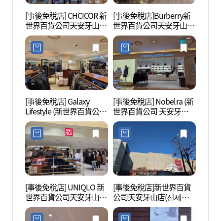
[事後免稅店] CHCICOR 新
[事後免稅店]Burberry新
nblg
世界百貨公司天安牙山店
世界百貨公司天安牙山店
(시코르 신세계백화점 천
(버버리 신세계백화점 천
안아산점)
안아산점)
[事後免稅店] Galaxy
[事後免稅店] Nobelra (新
天安三
Lifestyle (新世界百貨公司
世界百貨公司 天安牙山
거리공
天安牙山店)(갤럭시라이
店)(노벨라 신세계백화점
프스타일 신세계백화점
천안아산점)
천안아산점)
[事後免稅店] UNIQLO 新
[事後免稅店]新世界百貨
韓民族
世界百貨公司天安牙山店
公司天安牙山店(신세계
민족
(유니클로 신세계백화점
백화점 천안아산점)
천안아산점)