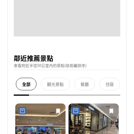
鄰近推薦景點
查看附近半徑50公里內的景點(依距離排序)
全部
觀光景點
餐廳
住宿