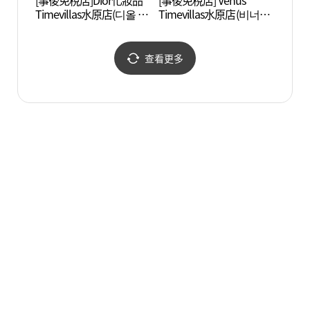
[事後免稅店]Dior化妝品
[事後免稅店] Venus
水原炸
Timevillas水原店(디올 화
Timevillas水原店(비너스
리)
장품 타임빌라스 수원점)
타임빌라스 수원점)
查看更多