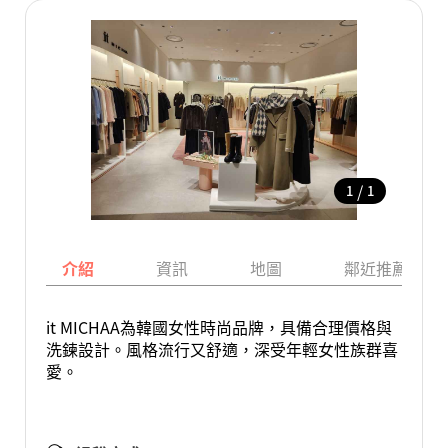
/
1
1
介紹
資訊
地圖
鄰近推薦景點
it MICHAA為韓國女性時尚品牌，具備合理價格與
洗鍊設計。風格流行又舒適，深受年輕女性族群喜
愛。