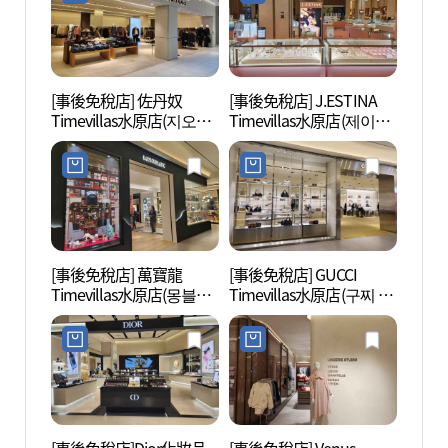
[事後免稅店] 佐丹奴
[事後免稅店] J.ESTINA
八達門
Timevillas水原店(지오다
Timevillas水原店(제이에
노 타임빌라스 수원점)
스티나 타임빌라스 수원
점)
[事後免稅店] 萬寶龍
[事後免稅店] GUCCI
SMO
Timevillas水原店(몽블랑
Timevillas水原店(구찌 타
타임빌라스 수원점)
임빌라스 수원점)