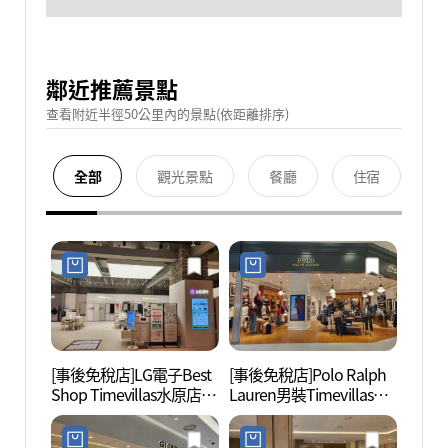
鄰近推薦景點
查看附近半徑50公里內的景點(依距離排序)
全部
觀光景點
餐廳
住宿
[事後免稅店]LG電子Best
[事後免稅店]Polo Ralph
水原鄕
Shop Timevillas水原店
Lauren男裝Timevillas水
(LG전자 베스트샵 타임빌
原店(폴로랄프로렌남성
라스 수원점)
타임빌라스 수원점)