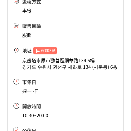
退稅方式
事後
販售目錄
服飾
地址
規劃路線
京畿道水原市勸善區細華路134 6樓
경기도 수원시 권선구 세화로 134 (서둔동) 6층
市集日
週一~日
開放時間
10:30~20:00
公休日