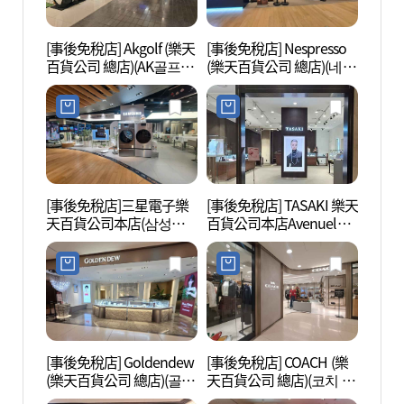
[事後免稅店] Akgolf (樂天
[事後免稅店] Nespresso
圜丘壇
百貨公司 總店)(AK골프 롯
(樂天百貨公司 總店)(네스
데백화점 본점)
프레소 롯데백화점 본점)
[事後免稅店]三星電子樂
[事後免稅店] TASAKI 樂天
明洞藝
天百貨公司本店(삼성전
百貨公司本店Avenuel館
극장)
자 롯데백화점 본점)
(타사키 롯데백화점 본점
에비뉴엘)
[事後免稅店] Goldendew
[事後免稅店] COACH (樂
明洞旅
(樂天百貨公司 總店)(골든
天百貨公司 總店)(코치 롯
관광정
듀 롯데백화점 본점)
데백화점 본점)