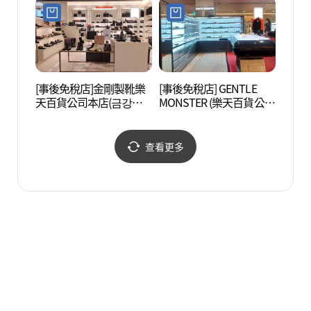
[事後免稅店]金剛製靴樂
[事後免稅店] GENTLE
郵票博
天百貨公司本店(금강제
MONSTER (樂天百貨公司
(구.
화 롯데백화점 본점)
總店)(젠틀몬스터 롯데백
화점 본점)
查看更多