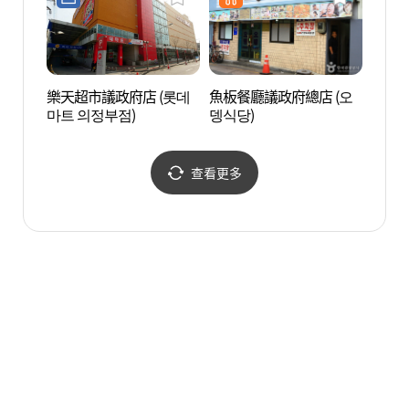
樂天超市議政府店 (롯데
魚板餐廳議政府總店 (오
首爾菖
마트 의정부점)
뎅식당)
查看更多