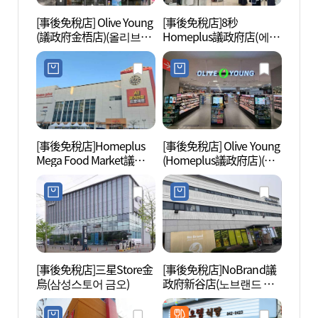
[事後免稅店] Olive Young
[事後免稅店]8秒
議政府
(議政府金梧店)(올리브영
Homeplus議政府店(에잇
부대찌
의정부금오점)
세컨즈 홈플러스 의정부
점)
[事後免稅店]Homeplus
[事後免稅店] Olive Young
議政府
Mega Food Market議政
(Homeplus議政府店)(올
부 미
府店(홈플러스 메가푸드
리브영 홈플러스의정부
마켓 의정부점)
점)
[事後免稅店]三星Store金
[事後免稅店]NoBrand議
談茶軒
烏(삼성스토어 금오)
政府新谷店(노브랜드 의
헌 체
정부신곡점)