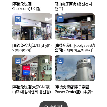
[事後免稅店]
龍山電子商街 (용산전자
DRAG
Choikeom(초이컴)
랜드)
(드래
[事後免稅店]漢陽hyhy(한
[事後免稅店]kookjaeav總
沙南基
양하이하이)
公司(국제에이브이 본사)
기념성
[事後免稅店]大原C&C龍
[事後免稅店]電子樂園
白凡金
山店(대원씨앤씨 용산점)
Power Center龍山本店
구기념
(전자랜드파워센터 용산
본점)
查看更多