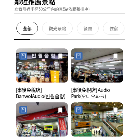
鄰近推薦景點
查看附近半徑50公里內的景點(依距離排序)
全部
觀光景點
餐廳
住宿
[事後免稅店]
[事後免稅店] Audio
七樂娛
BanwolAudio(반월음향)
Park(오디오파크)
City
울드래