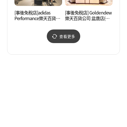
[事後免稅店]adidas
[事後免稅店] Goldendew
盆唐兒
Performance樂天百貨公
樂天百貨公司 盆唐店(골
린이천
司盆唐店(아디다스 퍼포
든듀 롯데백화점 분당점)
먼스 롯데백화점 분당점)
查看更多