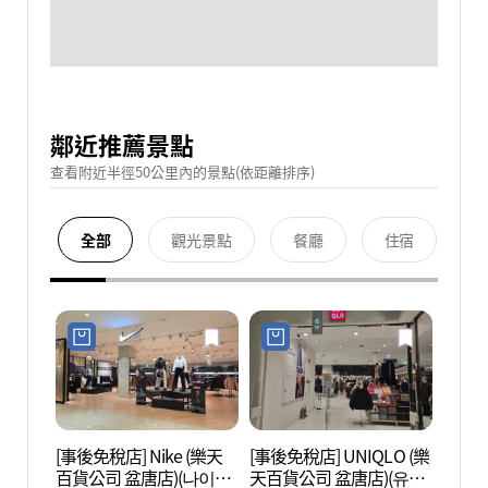
鄰近推薦景點
查看附近半徑50公里內的景點(依距離排序)
全部
觀光景點
餐廳
住宿
[事後免稅店] Nike (樂天
[事後免稅店] UNIQLO (樂
韓國職
百貨公司 盆唐店)(나이키
天百貨公司 盆唐店)(유니
잡월드