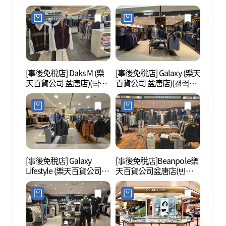
롯데백화점 분당점)
클로 롯데백화점 분당점)
[事後免稅店] Daks M (樂
[事後免稅店] Galaxy (樂天
盆唐亭
天百貨公司 盆唐店)(닥스
百貨公司 盆唐店)(갤럭시
정자동
남성 롯데백화점 분당점)
롯데백화점 분당점)
[事後免稅店] Galaxy
[事後免稅店]Beanpole樂
寶亭洞
Lifestyle (樂天百貨公司
天百貨公司盆唐店(빈폴
페거리
盆唐店)(갤럭시라이프스
롯데백화점 분당점)
타일 롯데백화점 분당점)