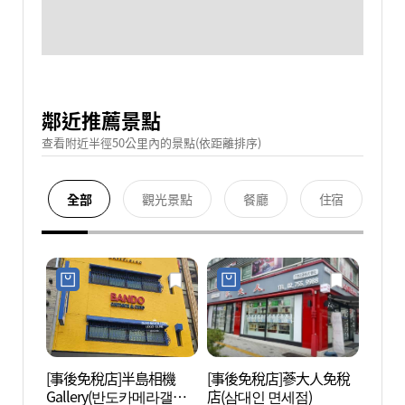
鄰近推薦景點
查看附近半徑50公里內的景點(依距離排序)
全部
觀光景點
餐廳
住宿
[事後免稅店]半島相機
[事後免稅店]蔘大人免稅
明洞聖
Gallery(반도카메라갤러
店(삼대인 면세점)