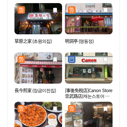
리)
草原之家 (초원의집)
明洞亭 (명동정)
南山谷
옥마을
長今煎家 (장금이전집)
[事後免稅店]Canon Store
首爾動
忠武路店(캐논스토어 충
메이션
무로점)