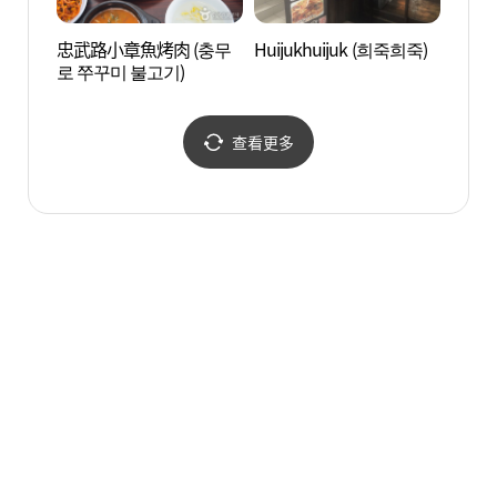
忠武路小章魚烤肉 (충무
Huijukhuijuk (희죽희죽)
韓國之
로 쭈꾸미 불고기)
查看更多