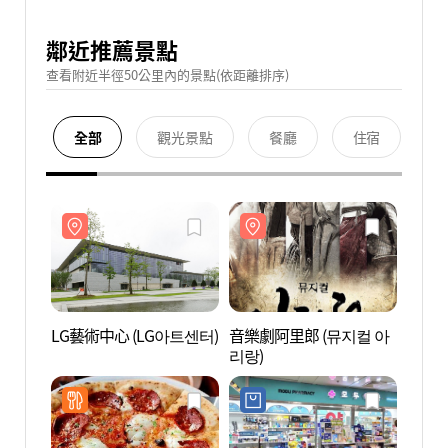
鄰近推薦景點
查看附近半徑50公里內的景點(依距離排序)
全部
觀光景點
餐廳
住宿
LG藝術中心 (LG아트센터)
音樂劇阿里郎 (뮤지컬 아
LG藝
리랑)