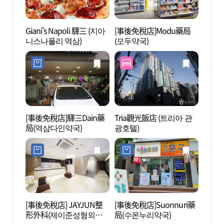
Giani's Napoli 驛三 (지아
[事後免稅店]Modu藥局
藝林堂
니스나폴리 역삼)
(모두약국)
트홀)
[事後免稅店]驛三Dain藥
Tria觀光飯店 (트리아 관
首爾
局(역삼다인약국)
광호텔)
[UN
(서울
코 세
[事後免稅店] JAYJUN整
[事後免稅店]Suonnuri藥
三星江
形外科(제이준성형외과
局(수온누리약국)