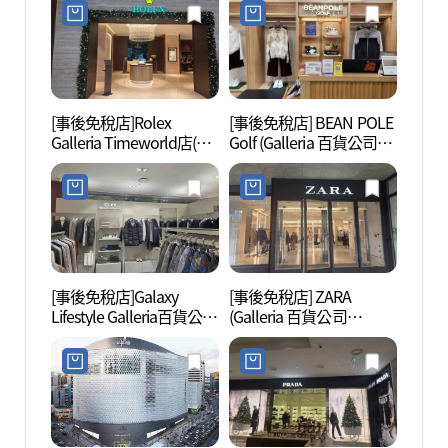
몬스터 갤러리아백화점
갤러리아백화점 타임월
타임월드점)
드점)
[事後免稅店]Rolex
[事後免稅店] BEAN POLE
大田樹
Galleria Timeworld店(롤
Golf (Galleria 百貨公司
렉스 갤러리아 타임월드
Timeworld店)(빈폴골프
점)
갤러리아백화점 타임월
드점)
[事後免稅店]Galaxy
[事後免稅店] ZARA
裕林公
Lifestyle Galleria百貨公司
(Galleria 百貨公司
Timeworld店(갤럭시라이
Timeworld店)(ZARA 갤러
프스타일 갤러리아백화
리아백화점 타임월드점)
점 타임월드점)