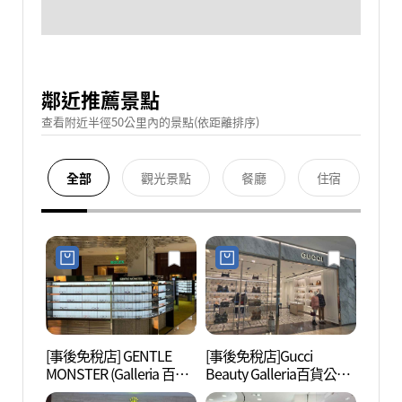
鄰近推薦景點
查看附近半徑50公里內的景點(依距離排序)
全部
觀光景點
餐廳
住宿
[事後免稅店] GENTLE
[事後免稅店]Gucci
大田市
MONSTER (Galleria 百貨
Beauty Galleria百貨公司
립미술
公司 Timeworld店)(젠틀
Timeworld店(구찌뷰티