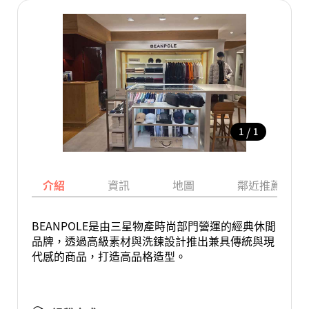
/
1
1
介紹
資訊
地圖
鄰近推薦景點
BEANPOLE是由三星物產時尚部門營運的經典休閒
品牌，透過高級素材與洗鍊設計推出兼具傳統與現
代感的商品，打造高品格造型。