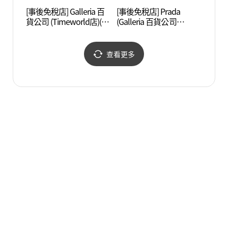
[事後免稅店] Galleria 百
[事後免稅店] Prada
大田新世
貨公司 (Timeworld店)(갤
(Galleria 百貨公司
(대전
러리아백화점 타임월드
Timeworld店)(프라다 갤
언스)
점)
러리아백화점 타임월드
점)
查看更多