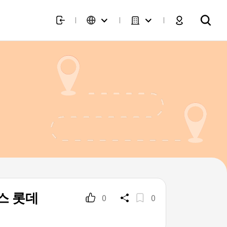
스 롯데
0
0