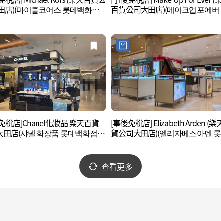
田店)(마이클코어스 롯데백화점
百貨公司大田店)(메이크업포에버
)
백화점 대전점)
免稅店]Chanel化妝品 樂天百貨
[事後免稅店] Elizabeth Arden (
大田店(샤넬 화장품 롯데백화점
貨公司大田店)(엘리자베스아덴 
)
화점 대전점)
查看更多