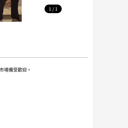
/
1
1
國市場備受歡迎。