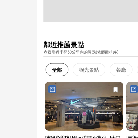
鄰近推薦景點
查看附近半徑50公里內的景點(依距離排序)
全部
觀光景點
餐廳
[事後免稅店] Nike (樂天百貨公司大田
[事後免