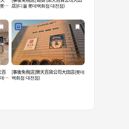
 롯데
店)(디올 롯데백화점 대전점)
樂天百
[事後免稅店]樂天百貨公司大田店(롯데
EXPO市民廣場 (엑
롯데백
백화점 대전점)