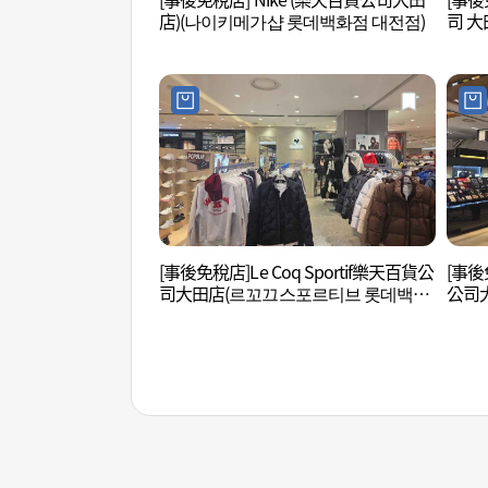
店)(나이키메가샵 롯데백화점 대전점)
司 大
대전점
[事後免稅店]Le Coq Sportif樂天百貨公
[事後
司大田店(르꼬끄스포르티브 롯데백화
公司
점 대전점)
대전점