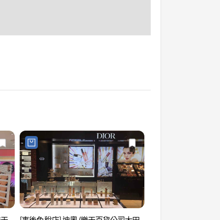
樂天
[事後免稅店] 迪奧 (樂天百貨公司大田
李應魯美術館 (이응노