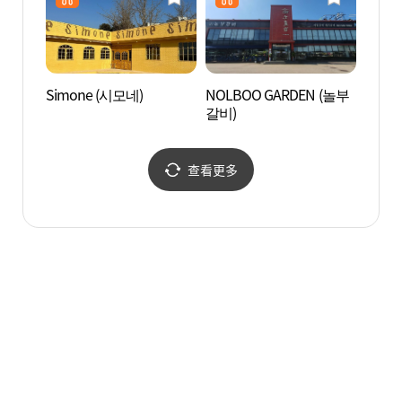
Simone (시모네)
NOLBOO GARDEN (놀부
松炭觀
갈비)
특구)
查看更多