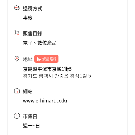
退稅方式
事後
販售目錄
電子、數位產品
地址
規劃路線
京畿道平澤市京城1街5
경기도 평택시 안중읍 경성1길 5
網站
www.e-himart.co.kr
市集日
週一~日