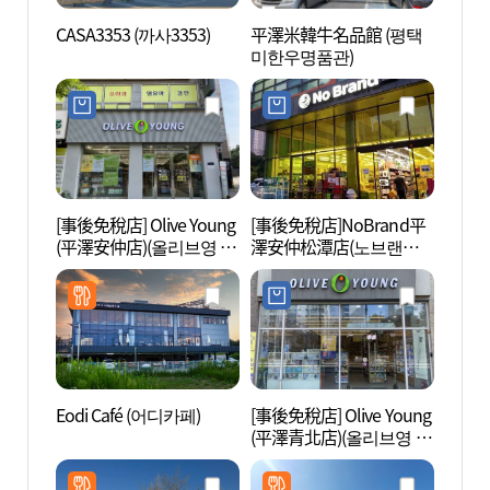
CASA3353 (까사3353)
平澤米韓牛名品館 (평택
平澤湖
미한우명품관)
예술공
[事後免稅店] Olive Young
[事後免稅店]NoBrand平
風鳥村
(平澤安仲店)(올리브영 평
澤安仲松潭店(노브랜드
마을 
택안중점)
평택안중송담점)
Eodi Café (어디카페)
[事後免稅店] Olive Young
牙山貢
(平澤青北店)(올리브영 평
세리성
택청북점)