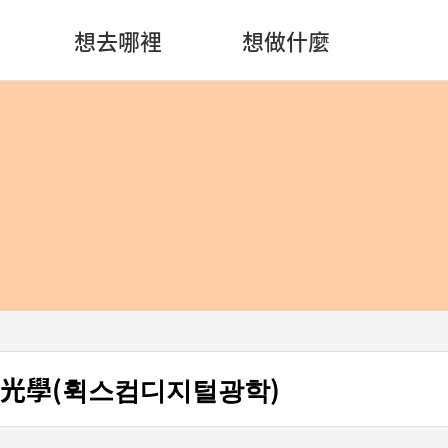
想去哪裡
想做什麼
位光學(휙스컴디지털광학)