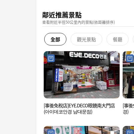
鄰近推薦景點
查看附近半徑50公里內的景點(依距離排序)
全部
觀光景點
餐廳
[事後免稅店]EYE.DECO眼鏡南大門店
[事
(아이데코안경 남대문점)
경)