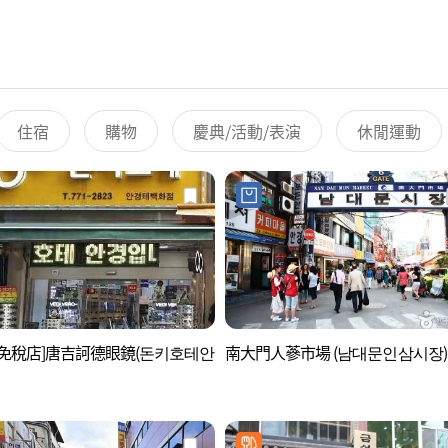
住宿
購物
慶典/活動/表演
休閒運動
後免稅店]唐吉訶德眼鏡(돈키호테안
南大門人蔘市場 (남대문인삼시장)