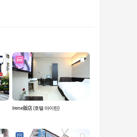
Irene飯店 (호텔 아이린)
明洞·南大門·北倉
洞觀光特區 (명동 남
무교동 관광특구)