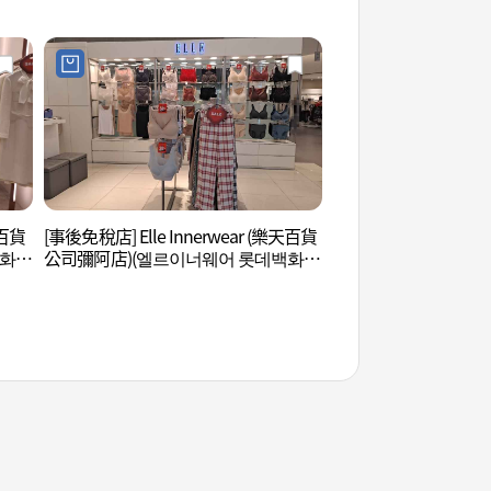
점)
天百貨
[事後免稅店] Elle Innerwear (樂天百貨
洪陵樹木園 (홍릉수
백화점
公司彌阿店)(엘르이너웨어 롯데백화점
미아점)