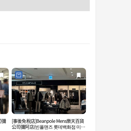
司彌
[事後免稅店]Beanpole Mens樂天百貨
夢之林藝術中心 (꿈
公司彌阿店(빈폴맨즈 롯데백화점 미아