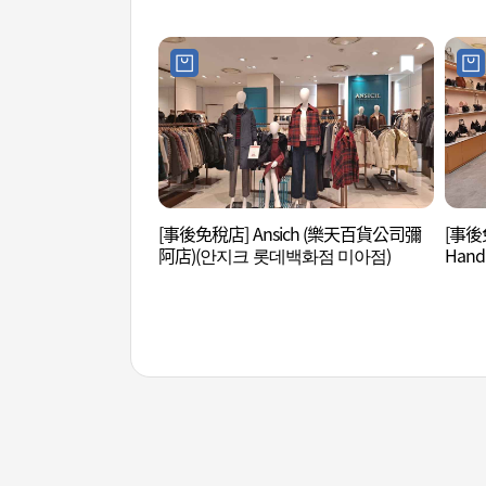
[事後免稅店] Ansich (樂天百貨公司彌
[事後免
阿店)(안지크 롯데백화점 미아점)
Han
또즈 