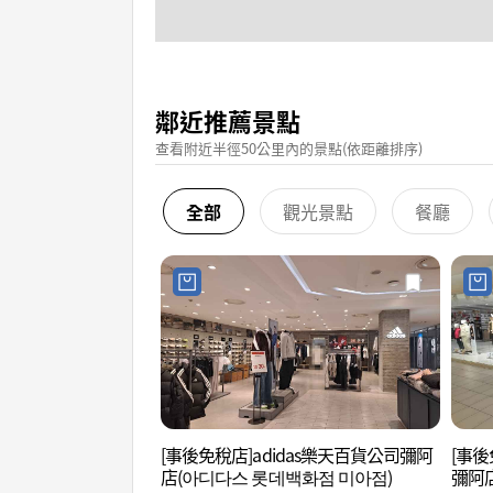
鄰近推薦景點
查看附近半徑50公里內的景點(依距離排序)
全部
觀光景點
餐廳
[事後免稅店]adidas樂天百貨公司彌阿
[事後
店(아디다스 롯데백화점 미아점)
彌阿店