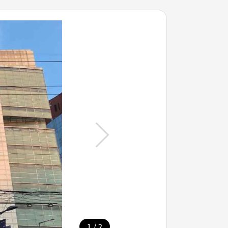
/
1
2