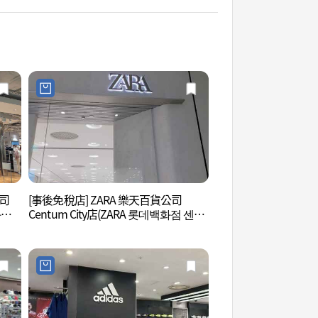
公司
[事後免稅店] ZARA 樂天百貨公司
센텀소중한눈안과
화점
Centum City店(ZARA 롯데백화점 센텀
시티점)