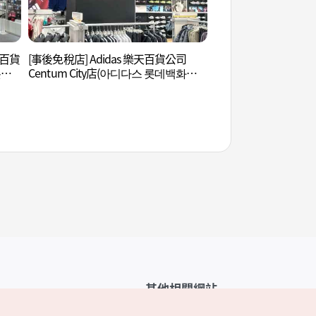
樂天百貨
[事後免稅店] Adidas 樂天百貨公司
海雲臺河岸郵輪 (해
롯데
Centum City店(아디다스 롯데백화점
센텀시티점)
其他相關網站