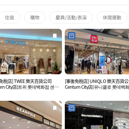
住宿
購物
慶典/活動/表演
休閒運動
免稅店] TWEE 樂天百貨公司
[事後免稅店] UNIQLO 樂天百貨
tum City店(트위 롯데백화점 센텀
Centum City店(유니클로 롯데백
)
센텀시티점)