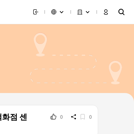
백화점 센
0
0