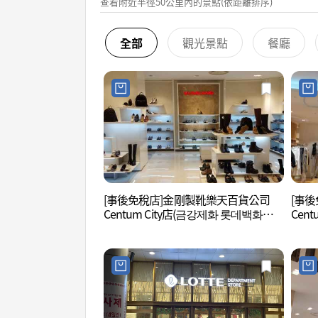
查看附近半徑50公里內的景點(依距離排序)
全部
觀光景點
餐廳
[事後免稅店]金剛製靴樂天百貨公司
[事後
Centum City店(금강제화 롯데백화점
Cen
센텀시티점)
시티점