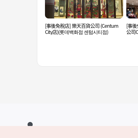
[事後免稅店] 樂天百貨公司 (Centum
[事後
City店)(롯데백화점 센텀시티점)
公司C
점 센