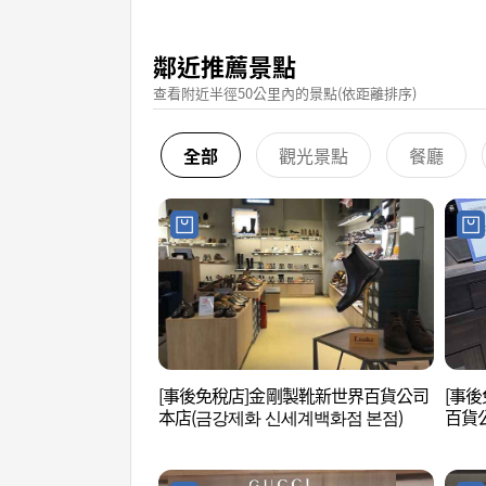
鄰近推薦景點
查看附近半徑50公里內的景點(依距離排序)
全部
觀光景點
餐廳
[事後免稅店]金剛製靴新世界百貨公司
[事後免
本店(금강제화 신세계백화점 본점)
百貨公
점 본