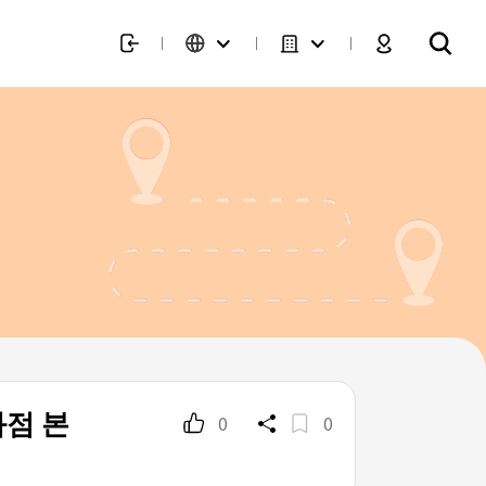
화점 본
0
0