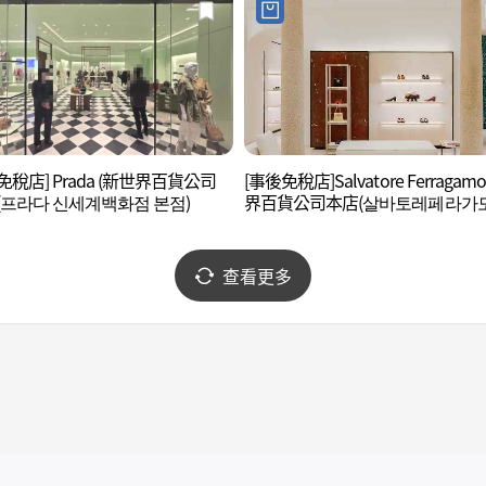
免稅店] Prada (新世界百貨公司
[事後免稅店]Salvatore Ferraga
(프라다 신세계백화점 본점)
界百貨公司本店(살바토레페라가모
세계백화점 본점)
查看更多