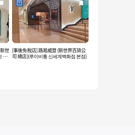
mo新世
[事後免稅店] 路易威登 (新世界百貨公
首爾國際文化體驗中
 신
司 總店)(루이비통 신세계백화점 본점)
화체험센터)