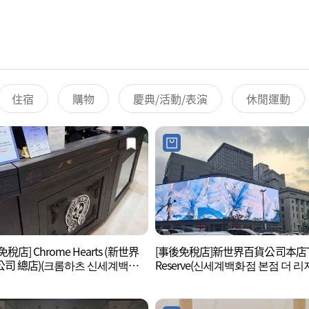
住宿
購物
慶典/活動/表演
休閒運動
稅店] Chrome Hearts (新世界
[事後免稅店]新世界百貨公司本店T
司 總店)(크롬하츠 신세계백화
Reserve(신세계백화점 본점 더 리
점)