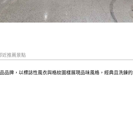
鄰近推薦景點
國精品品牌，以標誌性風衣與格紋圖樣展現品味風格，經典且洗鍊