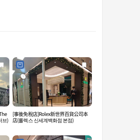
he
[事後免稅店]Rolex新世界百貨公司本
郵票博物館 (우표박
저브)
店(롤렉스 신세계백화점 본점)
누리))