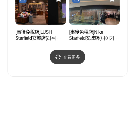
[事後免稅店]LUSH
[事後免稅店]Nike
石南寺
Starfield安城店(러쉬 스타
Starfield安城店(나이키 스
성))
필드 안성점)
타필드 안성점)
查看更多