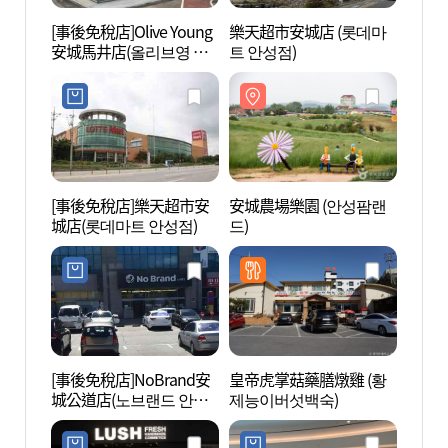
[事後免稅店]Olive Young
樂天超市安城店 (롯데마
安城農
安城馬井店(올리브영 안
트 안성점)
드)
성마정점)
[事後免稅店]樂天超市安
安城農場樂園 (안성팜랜
寬谷文
城店(롯데마트 안성점)
드)
마을)
[事後免稅店]NoBrand安
皇帝虎掌菇藥膳燉雞 (황
安城男
城公道店(노브랜드 안성
제능이버섯백숙)
남사당
공도점)