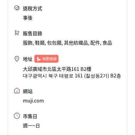
退稅方式
事後
販售目錄
服飾, 鞋類, 包包類, 其他紡織品, 配件, 食品
地址
規劃路線
大邱廣域市北區太平路161 B2樓
대구광역시 북구 태평로 161 (칠성동2가) B2층
網站
muji.com
市集日
週一~日