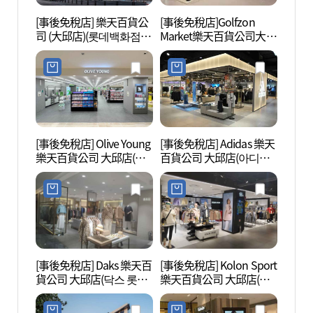
[事後免稅店] 樂天百貨公
[事後免稅店]Golfzon
大邱音
司 (大邱店)(롯데백화점
Market樂天百貨公司大邱
會館)
대구점)
店(골프존마켓 롯데백화
(구.
점 대구점)
[事後免稅店] Olive Young
[事後免稅店] Adidas 樂天
慶尙監
樂天百貨公司 大邱店(올
百貨公司 大邱店(아디다
공원)
리브영 롯데백화점 대구
스 롯데백화점 대구점)
점)
[事後免稅店] Daks 樂天百
[事後免稅店] Kolon Sport
大邱近
貨公司 大邱店(닥스 롯데
樂天百貨公司 大邱店(코
대역사
백화점 대구점)
오롱스포츠 롯데백화점
대구점)