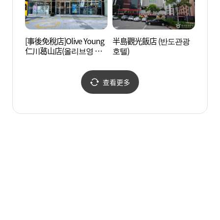
[事後免稅店]Olive Young
半島觀光飯店 (반도관광
富平海
仁川葛山店(올리브영 인
호텔)
탕거리
천갈산점)
查看更多