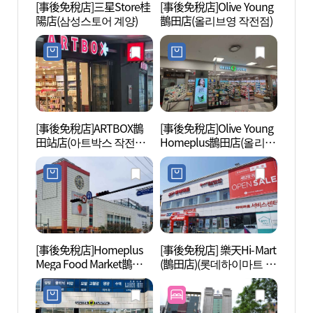
[事後免稅店]三星Store桂
[事後免稅店]Olive Young
韓國漫
陽店(삼성스토어 계양)
鵲田店(올리브영 작전점)
화박물
[事後免稅店]ARTBOX鵲
[事後免稅店]Olive Young
韓國漫
田站店(아트박스 작전역
Homeplus鵲田店(올리브
화박물
사점)
영 홈플러스작전점)
[事後免稅店]Homeplus
[事後免稅店] 樂天Hi-Mart
富川湖
Mega Food Market鵲田
(鵲田店)(롯데하이마트 작
(부천
店(홈플러스 메가푸드마
전점)
켓 작전점)