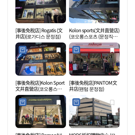
[事後免稅店] Rogatis (文
Kolon sports(文井直營店)
首爾芳
井店)(로가디스 문정점)
(코오롱스포츠 (문정직영
방이동
점))
[事後免稅店]Kolon Sport
[事後免稅店]PANTOM文
松理團
文井直營店(코오롱스포
井店(팬텀 문정점)
츠 문정직영점)