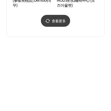
[事後免稅店] Demoo(데
MODS折扣購物中心 (모
友利金
무)
즈아울렛)
융아트
查看更多