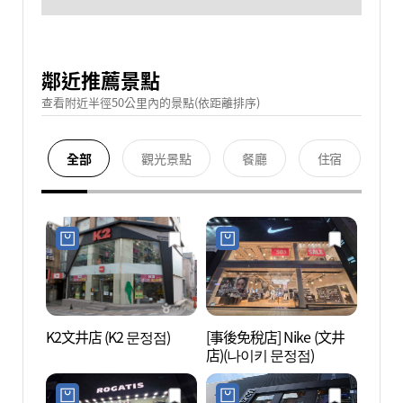
鄰近推薦景點
查看附近半徑50公里內的景點(依距離排序)
全部
觀光景點
餐廳
住宿
K2文井店 (K2 문정점)
[事後免稅店] Nike (文井
哈比奧
店)(나이키 문정점)
KIN
SPA
덤&스