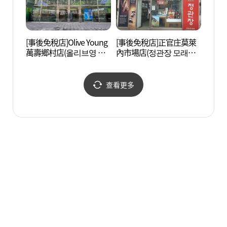
[事後免稅店]Olive Young
[事後免稅店]正官庄莫萊
富平海
萬壽鄉村店(올리브영 만
內市場店(정관장 모래내
탕거리
수향촌점)
시장점)
查看更多