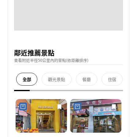
鄰近推薦景點
查看附近半徑50公里內的景點(依距離排序)
全部
觀光景點
餐廳
住宿