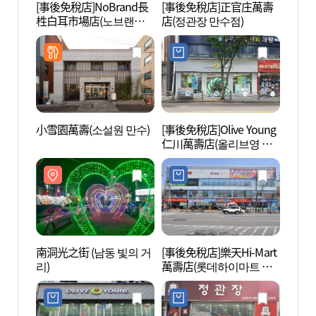
[事後免稅店]NoBrand長
[事後免稅店]正官庄萬壽
仁川大
栍白耳市場店(노브랜드
店(정관장 만수점)
장승백이시장점)
小雪園萬壽(소설원 만수)
[事後免稅店]Olive Young
蘇萊山
仁川萬壽店(올리브영 인
천만수점)
南洞光之街 (남동 빛의 거
[事後免稅店]樂天Hi-Mart
蘇萊濕
리)
萬壽店(롯데하이마트 만
습지생
수점)