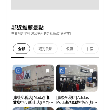
鄰近推薦景點
查看附近半徑50公里內的景點(依距離排序)
全部
觀光景點
餐廳
住宿
[事後免稅店] Moda折扣
[事後免稅店] Adidas
孤松
購物中心 (蔚山店)(모다아
Moda折扣購物中心 (蔚山
(외솔
울렛 울산점)
店)(아디다스 모다아울렛
념관)