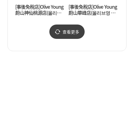
[事後免稅店]Olive Young
[事後免稅店]Olive Young
炭池生
蔚山神仙桃源店(올리브
蔚山華峰店(올리브영 울
공원)
영 울산신선도원점)
산화봉점)
查看更多