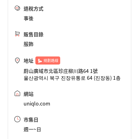
退稅方式
事後
販售目錄
服飾
地址
規劃路線
蔚山廣域市北區珍庄柳川路64 1號
울산광역시 북구 진장유통로 64 (진장동) 1층
網站
uniqlo.com
市集日
週一~日