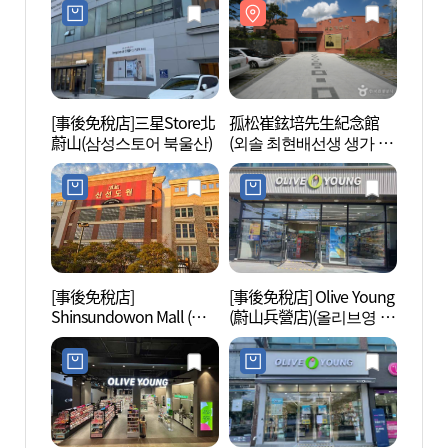
울산점)
[事後免稅店]三星Store北
孤松崔鉉培先生紀念館
蔚山大
蔚山(삼성스토어 북울산)
(외솔 최현배선생 생가 기
애기집
념관)
[事後免稅店]
[事後免稅店] Olive Young
蔚山市
Shinsundowon Mall (蔚
(蔚山兵營店)(올리브영 울
립미술
山店)(신선도원몰 울산점)
산병영점)