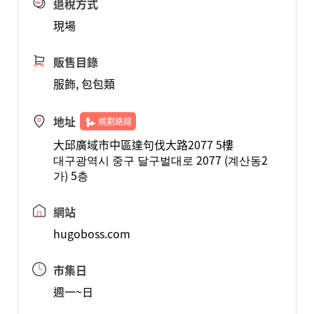
退稅方式
現場
販售目錄
服飾, 包包類
地址
規劃路線
大邱廣域市中區達句伐大路2077 5樓
대구광역시 중구 달구벌대로 2077 (계산동2
가) 5층
網站
hugoboss.com
市集日
週一~日