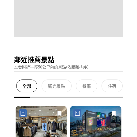
鄰近推薦景點
查看附近半徑50公里內的景點(依距離排序)
全部
觀光景點
餐廳
住宿