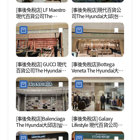
[事後免稅店] LF Maestro
[事後免稅店]現代百貨公
嶠南YM
現代百貨公司The
司The Hyundai大邱(현대
Hyundai大邱(마에스트로
백화점 더현대 대구)
현대백화점 더현대 대구)
[事後免稅店] GUCCI 現代
[事後免稅店]Bottega
大邱
百貨公司The Hyundai大
Veneta The Hyundai大邱
(대구
邱(구찌 현대백화점 더현
(보테가베네타 현대백화
관)
대 대구)
점 더현대 대구)
[事後免稅店]Balenciaga
[事後免稅店] Galaxy
李相和
The Hyundai大邱店(발렌
Lifestyle 現代百貨公司
시아가 현대백화점 더현
The Hyundai大邱(갤럭시
대 대구점)
라이프스타일 현대백화