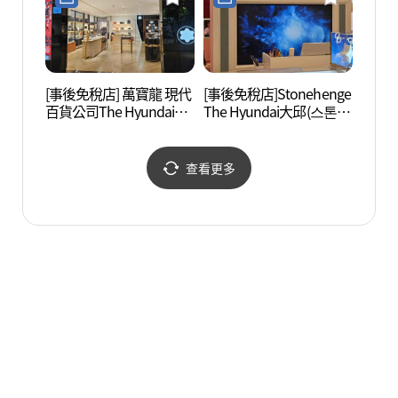
점 더현대 대구)
[事後免稅店] 萬寶龍 現代
[事後免稅店]Stonehenge
徐相敦
百貨公司The Hyundai大
The Hyundai大邱(스톤헨
邱(몽블랑 현대백화점 더
지 현대백화점 더현대 대
현대 대구)
구)
查看更多