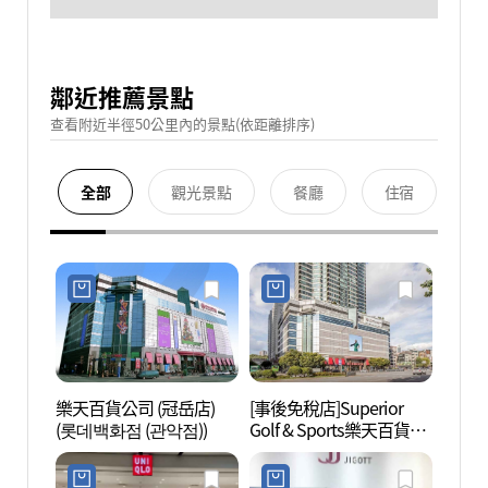
鄰近推薦景點
查看附近半徑50公里內的景點(依距離排序)
全部
觀光景點
餐廳
住宿
樂天百貨公司 (冠岳店)
[事後免稅店]Superior
波拉美
(롯데백화점 (관악점))
Golf & Sports樂天百貨公
司冠岳店(슈페리어골프&
스포츠 롯데백화점 관악