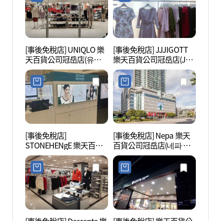
점)
[事後免稅店] UNIQLO 樂
[事後免稅店] JJJIGOTT
波拉美
天百貨公司冠岳店(유니
樂天百貨公司冠岳店(JJ
매안전
클로 롯데백화점 관악점)
지고트 롯데백화점 관악
점)
[事後免稅店]
[事後免稅店] Nepa 樂天
Net
STONEHENgE 樂天百貨
百貨公司冠岳店(네파 롯
(넷마
公司冠岳店(스톤헨지 롯
데백화점 관악점)
데백화점 관악점)