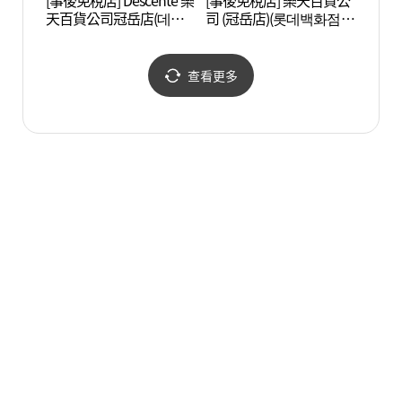
[事後免稅店] Descente 樂
[事後免稅店] 樂天百貨公
汝矣島
天百貨公司冠岳店(데상
司 (冠岳店)(롯데백화점
의도
트 롯데백화점 관악점)
관악점)
查看更多