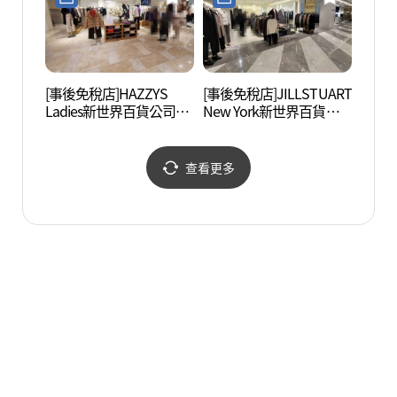
[事後免稅店]HAZZYS
[事後免稅店]JILLSTUART
盤浦瑞
Ladies新世界百貨公司江
New York新世界百貨公
南店(헤지스레이디스 신
司江南店(질스튜어트뉴
세계백화점 강남점)
욕 신세계백화점 강남점)
查看更多