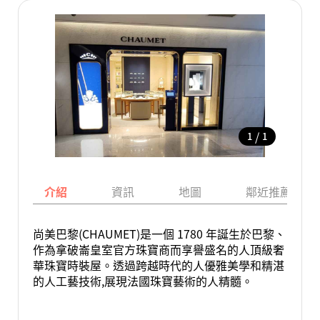
/
1
1
介紹
資訊
地圖
鄰近推薦景點
尚美巴黎(CHAUMET)是一個 1780 年誕生於巴黎、
作為拿破崙皇室官方珠寶商而享譽盛名的人頂級奢
華珠寶時裝屋。透過跨越時代的人優雅美學和精湛
的人工藝技術,展現法國珠寶藝術的人精髓。