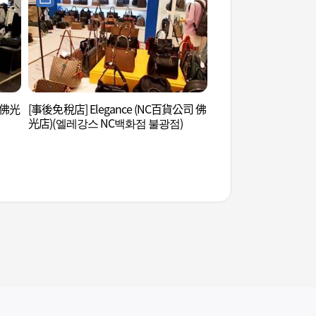
 佛光
[事後免稅店] Elegance (NC百貨公司 佛
COCORY Color色
光店)(엘레강스 NC백화점 불광점)
(코코리색채연구소(연