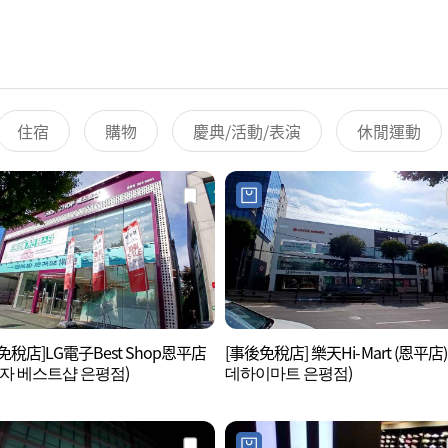
住宿
購物
慶典/活動/表演
休閒運動
免稅店]LG電子Best Shop恩平店
[事後免稅店] 樂天Hi-Mart (恩平店)
전자 베스트샵 은평점)
데하이마트 은평점)