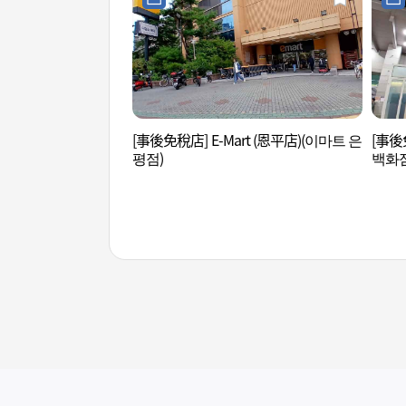
[事後免稅店] E-Mart (恩平店)(이마트 은
[事後
평점)
백화점