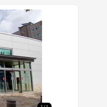
/
1
1