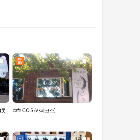
(롯
cafe C.O.S (카페코스)
鷹岩洞馬鈴薯排骨湯街
거리)