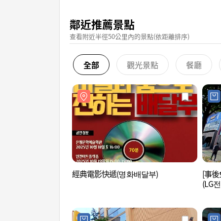
鄰近推薦景點
查看附近半徑50公里內的景點(依距離排序)
全部
觀光景點
餐廳
經典電影快遞(명화배달부)
[事後
(LG