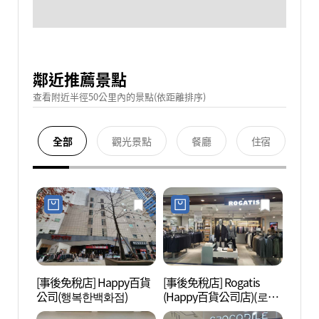
鄰近推薦景點
查看附近半徑50公里內的景點(依距離排序)
全部
觀光景點
餐廳
住宿
[事後免稅店] Happy百貨
[事後免稅店] Rogatis
木洞綜
公司(행복한백화점)
(Happy百貨公司店)(로가
합운동
디스 행복한백화점)