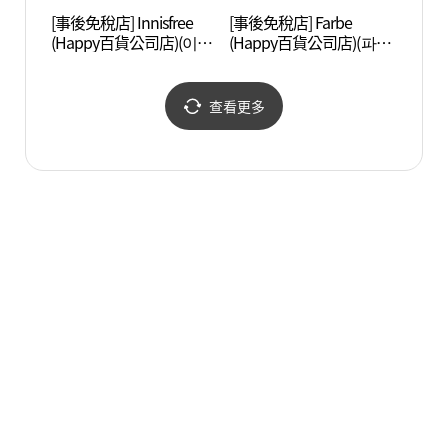
[事後免稅店] Innisfree
[事後免稅店] Farbe
漢江
(Happy百貨公司店)(이니
(Happy百貨公司店)(파르
(楊花
스프리 행복한백화점)
베 행복한백화점)
공원 
공원))
查看更多