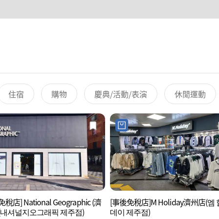
住宿
購物
慶典/活動/表演
休閒運動
稅店] National Geographic (濟
[事後免稅店]M Holiday濟州店(엠
(내셔널지오그래픽 제주점)
데이 제주점)