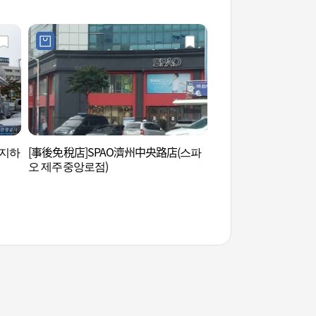
앙지하상가점)
앙지하
[事後免稅店]SPAO濟州中央路店(스파
濟州KAL飯店賭場 (
오 제주중앙로점)
칼호텔 카지노 (주)