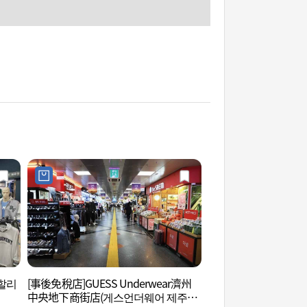
 할리
[事後免稅店]GUESS Underwear濟州
濟州牧官衙 (제주목
中央地下商街店(게스언더웨어 제주중