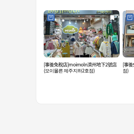
[事後免稅店]moimoln濟州地下2號店
[事後
(모이몰른 제주지하2호점)
점)