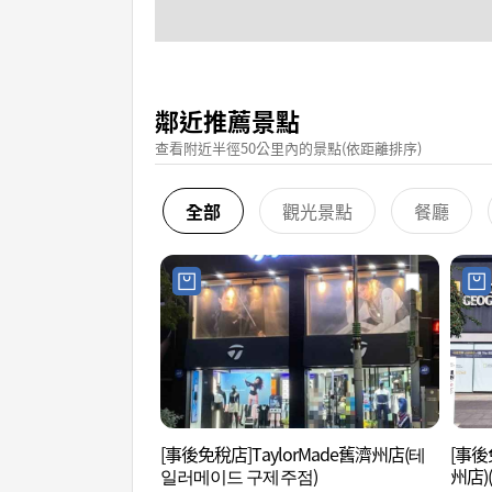
鄰近推薦景點
查看附近半徑50公里內的景點(依距離排序)
全部
觀光景點
餐廳
[事後免稅店]TaylorMade舊濟州店(테
[事後免
일러메이드 구제주점)
州店)