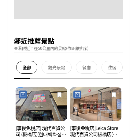
鄰近推薦景點
查看附近半徑50公里內的景點(依距離排序)
全部
觀光景點
餐廳
住宿
[事後免稅店] 現代百貨公
[事後免稅店]Leica Store
韓國職
司 (板橋店)(현대백화점
現代百貨公司板橋店(라
잡월드