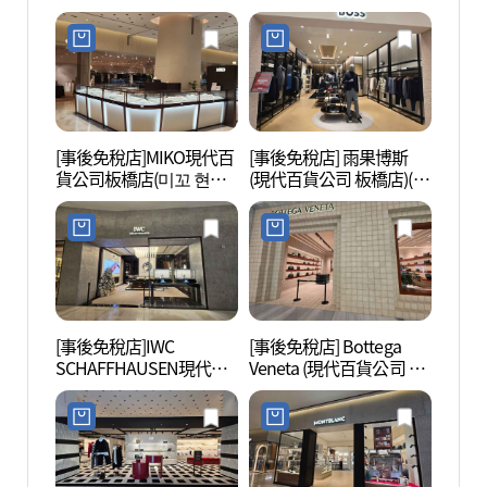
판교점)
이카 스토어 현대백화점
판교점)
[事後免稅店]MIKO現代百
[事後免稅店] 雨果博斯
城南藝
貨公司板橋店(미꼬 현대
(現代百貨公司 板橋店)(휴
센터)
백화점 판교점)
고보스 현대백화점 판교
점)
[事後免稅店]IWC
[事後免稅店] Bottega
韓國
SCHAFFHAUSEN現代百
Veneta (現代百貨公司 板
學學
貨公司板橋店(IWC 샤프
橋店)(보테가베네타 현대
(한국
하우젠 현대백화점 판교
백화점 판교점)
학학술
점)