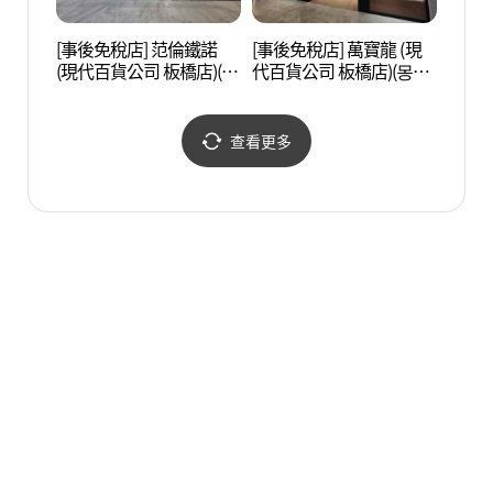
[事後免稅店] 范倫鐵諾
[事後免稅店] 萬寶龍 (現
寶亭洞
(現代百貨公司 板橋店)(발
代百貨公司 板橋店)(몽블
페거리
렌티노 현대백화점 판교
랑 현대백화점 판교점)
점)
查看更多