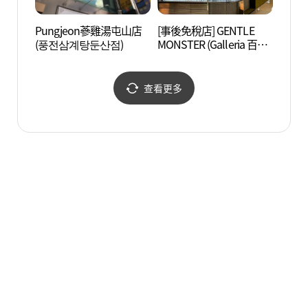
Pungjeon蔘雞湯屯山店
[事後免稅店] GENTLE
SMO
(풍전삼계탕둔산점)
MONSTER (Galleria 百貨
公司 Timeworld店)(젠틀
몬스터 갤러리아백화점
타임월드점)
查看更多