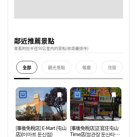
鄰近推薦景點
查看附近半徑50公里內的景點(依距離排序)
全部
觀光景點
餐廳
住宿
[事後免稅店] E-Mart (屯山
[事後免稅店]正官庄屯山
大田市
店)(이마트 둔산점)
Time店(정관장 둔산타임
립미술