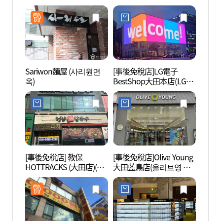
점)
Sariwon麵屋 (사리원면
[事後免稅店]LG電子
大田樹
옥)
BestShop大田本店(LG전
자 베스트샵 대전본점)
[事後免稅店] 教保
[事後免稅店]Olive Young
天然紀
HOTTRACKS (大田店)(교
大田藍鳥店(올리브영 대
연기념
보핫트랙스 대전점)
전파랑새점)