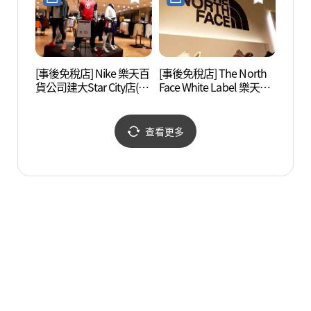
대스타시티점)
[事後免稅店] Nike 樂天百
[事後免稅店] The North
聖水美
貨公司建大Star City店(나
Face White Label 樂天百
이키 롯데백화점 건대스
貨公司建大Star City店(노
타시티점)
스페이스화이트라벨 롯
데백화점 건대스타시티
查看更多
점)