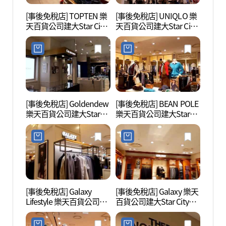
[事後免稅店] TOPTEN 樂
[事後免稅店] UNIQLO 樂
youn
天百貨公司建大Star City
天百貨公司建大Star City
이브 
店(탑텐 롯데백화점 건대
店(유니클로 롯데백화점
스타시티점)
건대스타시티점)
[事後免稅店] Goldendew
[事後免稅店] BEAN POLE
首爾兒
樂天百貨公司建大Star
樂天百貨公司建大Star
린이대
City店(골든듀 롯데백화점
City店(빈폴 롯데백화점
건대스타시티점)
건대스타시티점)
[事後免稅店] Galaxy
[事後免稅店] Galaxy 樂天
聖水洞
Lifestyle 樂天百貨公司建
百貨公司建大Star City店
페거리
大Star City店(갤럭시라이
(갤럭시 롯데백화점 건대
프스타일 롯데백화점 건
스타시티점)