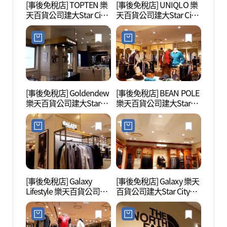
[事後免稅店] TOPTEN 樂
[事後免稅店] UNIQLO 樂
youn
天百貨公司建大Star City
天百貨公司建大Star City
이브 
店(탑텐 롯데백화점 건대
店(유니클로 롯데백화점
스타시티점)
건대스타시티점)
[事後免稅店] Goldendew
[事後免稅店] BEAN POLE
首爾兒
樂天百貨公司建大Star
樂天百貨公司建大Star
린이대
City店(골든듀 롯데백화점
City店(빈폴 롯데백화점
건대스타시티점)
건대스타시티점)
[事後免稅店] Galaxy
[事後免稅店] Galaxy 樂天
聖水洞
Lifestyle 樂天百貨公司建
百貨公司建大Star City店
페거리
大Star City店(갤럭시라이
(갤럭시 롯데백화점 건대
프스타일 롯데백화점 건
스타시티점)
대스타시티점)