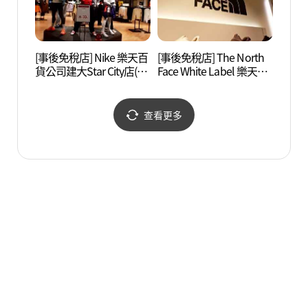
[事後免稅店] Nike 樂天百
[事後免稅店] The North
聖水美
貨公司建大Star City店(나
Face White Label 樂天百
이키 롯데백화점 건대스
貨公司建大Star City店(노
타시티점)
스페이스화이트라벨 롯
데백화점 건대스타시티
查看更多
점)