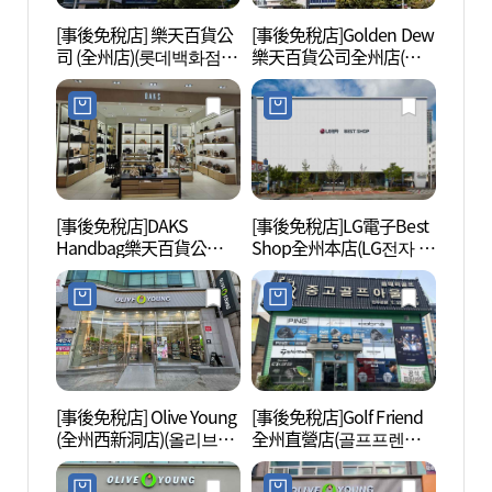
[事後免稅店] 樂天百貨公
[事後免稅店]Golden Dew
蓮花亭
司 (全州店)(롯데백화점
樂天百貨公司全州店(골
서관)
전주점)
든듀 롯데백화점 전주점)
[事後免稅店]DAKS
[事後免稅店]LG電子Best
全州數
Handbag樂天百貨公司全
Shop全州本店(LG전자 베
주디
州店(닥스핸드백 롯데백
스트샵 전주본점)
화점 전주점)
[事後免稅店] Olive Young
[事後免稅店]Golf Friend
全州豐
(全州西新洞店)(올리브영
全州直營店(골프프렌드
(전주
전주서신동점)
골때려골프 전주직영점)
사))