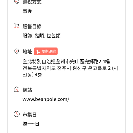
退稅方式
事後
販售目錄
服飾, 鞋類, 包包類
地址
規劃路線
全北特別自治道全州市完山區完鄉路2 4樓
전북특별자치도 전주시 완산구 온고을로 2 (서
신동) 4층
網站
www.beanpole.com/
市集日
週一~日