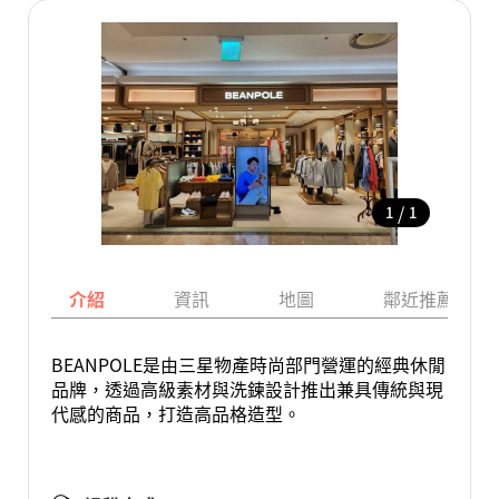
/
1
1
介紹
資訊
地圖
鄰近推薦景點
BEANPOLE是由三星物產時尚部門營運的經典休閒
品牌，透過高級素材與洗鍊設計推出兼具傳統與現
代感的商品，打造高品格造型。