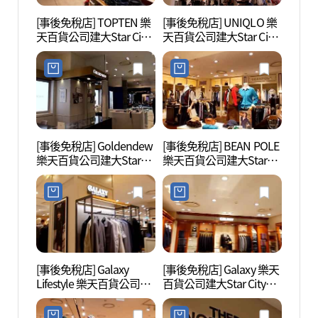
[事後免稅店] TOPTEN 樂
[事後免稅店] UNIQLO 樂
youn
天百貨公司建大Star City
天百貨公司建大Star City
이브 
店(탑텐 롯데백화점 건대
店(유니클로 롯데백화점
스타시티점)
건대스타시티점)
[事後免稅店] Goldendew
[事後免稅店] BEAN POLE
首爾兒
樂天百貨公司建大Star
樂天百貨公司建大Star
린이대
City店(골든듀 롯데백화점
City店(빈폴 롯데백화점
건대스타시티점)
건대스타시티점)
[事後免稅店] Galaxy
[事後免稅店] Galaxy 樂天
聖水洞
Lifestyle 樂天百貨公司建
百貨公司建大Star City店
페거리
大Star City店(갤럭시라이
(갤럭시 롯데백화점 건대
프스타일 롯데백화점 건
스타시티점)