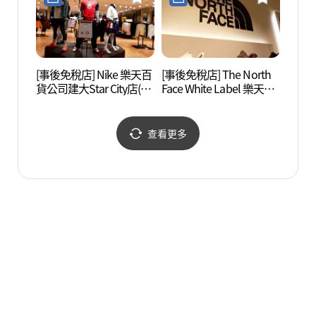
대스타시티점)
[事後免稅店] Nike 樂天百
[事後免稅店] The North
聖水美
貨公司建大Star City店(나
Face White Label 樂天百
이키 롯데백화점 건대스
貨公司建大Star City店(노
타시티점)
스페이스화이트라벨 롯
데백화점 건대스타시티
查看更多
점)