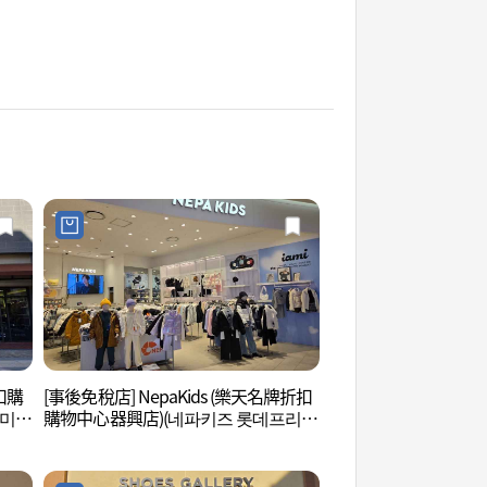
扣購
[事後免稅店] NepaKids (樂天名牌折扣
韓國民俗村 (한국민
리미엄
購物中心器興店)(네파키즈 롯데프리미
엄아울렛 기흥점)