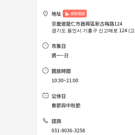
地址
規劃路線
京畿道龍仁市器興區新古梅路124
경기도 용인시 기흥구 신고매로 124 (
市集日
週一~日
開放時間
10:30~21:00
公休日
春節與中秋節
諮詢
031-8036-3258