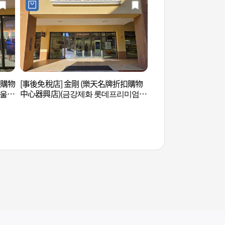
扣購物
[事後免稅店] 金剛 (樂天名牌折扣購物
京畿道兒童博物館 
아울렛
中心器興店)(금강제화 롯데프리미엄아
관)
울렛 기흥점)