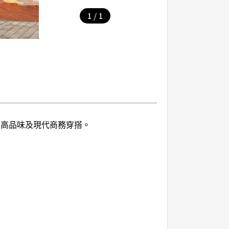
/
1
1
的高品味及現代商務穿搭。