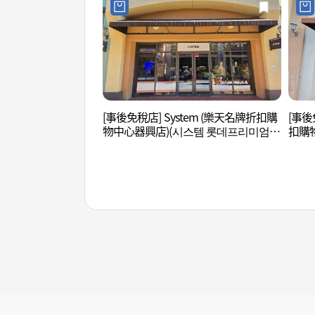
[事後免稅店] System (樂天名牌折扣購
[事後
物中心器興店)(시스템 롯데프리미엄아
扣購
울렛 기흥점)
리미