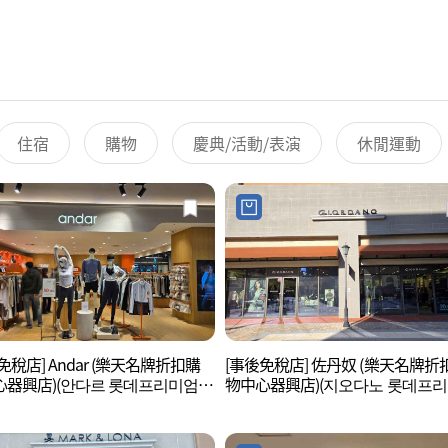
住宿
購物
慶典/活動/表演
休閒運動
免稅店] Andar (樂天名牌折扣購
[事後免稅店] 佐丹奴 (樂天名牌折
心器興店)(안다르 롯데프리미엄아
物中心器興店)(지오다노 롯데프
기흥점)
아울렛 기흥점)