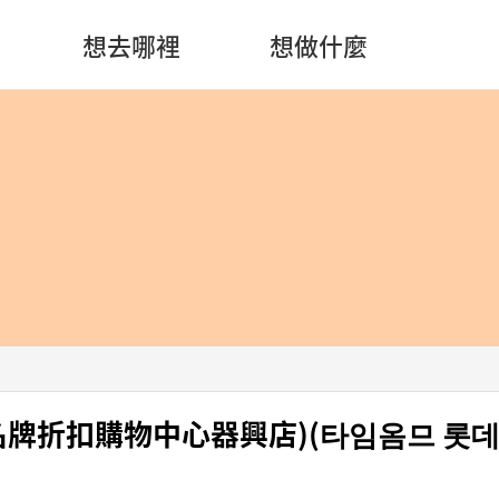
想去哪裡
想做什麼
樂天名牌折扣購物中心器興店)(타임옴므 롯