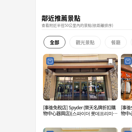
鄰近推薦景點
查看附近半徑50公里內的景點(依距離排序)
全部
觀光景點
餐廳
[事後免稅店] Spyder (樂天名牌折扣購
[事後
物中心器興店)(스파이더 롯데프리미엄
物中
아울렛 기흥점)
울렛 