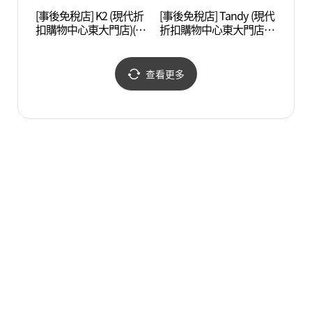
[事後免稅店] K2 (現代折
[事後免稅店] Tandy (現代
漢陽
扣購物中心東大門店)(K2
折扣購物中心東大門店)
성박물
현대아울렛 동대문점)
(탠디 현대아울렛 동대문
점)
查看更多