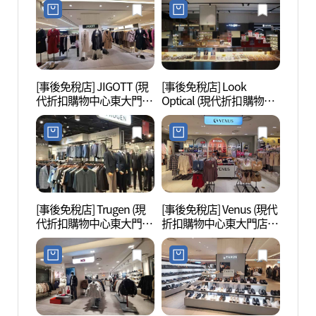
점)
[事後免稅店] JIGOTT (現
[事後免稅店] Look
東大門
代折扣購物中心東大門
Optical (現代折扣購物中
대문디
店)(JJ지고트 현대아울렛
心東大門店)(룩옵티컬 현
동대문점)
대아울렛 동대문점)
[事後免稅店] Trugen (現
[事後免稅店] Venus (現代
東大門
代折扣購物中心東大門
折扣購物中心東大門店)
대문
店)(트루젠 현대아울렛 동
(비너스 현대아울렛 동대
대문점)
문점)