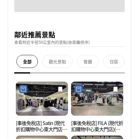
鄰近推薦景點
查看附近半徑50公里內的景點(依距離排序)
全部
觀光景點
餐廳
住宿
[事後免稅店] Satin (現代
[事後免稅店] FILA (現代折
清溪
折扣購物中心東大門店)
扣購物中心東大門店)(휠
헌책방
(샤틴 현대아울렛 동대문
라 현대아울렛 동대문점)