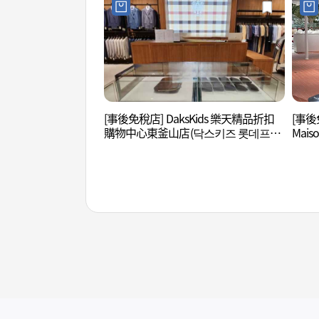
[事後免稅店] DaksKids 樂天精品折扣
[事後免
購物中心東釜山店(닥스키즈 롯데프리
Mai
미엄아울렛 동부산점)
종 동