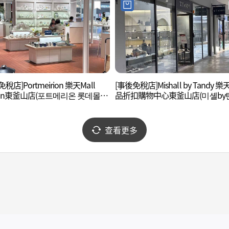
稅店]Portmeirion 樂天Mall
[事後免稅店]Mishall by Tandy 
son東釜山店(포트메리온 롯데몰 메
品折扣購物中心東釜山店(미셸by
부산점)
롯데프리미엄아울렛 동부산점)
查看更多