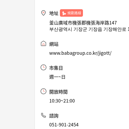
地址
規劃路線
釜山廣域市機張郡機張海岸路147
부산광역시 기장군 기장읍 기장해안로 1
網站
www.babagroup.co.kr/jigott/
市集日
週一~日
開放時間
10:30~21:00
諮詢
051-901-2454