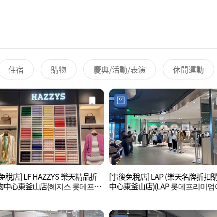
住宿
購物
慶典/活動/表演
休閒運動
免稅店] LF HAZZYS 樂天精品折
[事後免稅店] LAP (樂天名牌折扣
物中心東釜山店(헤지스 롯데프리
中心東釜山店)(LAP 롯데프리미
아울렛 동부산점)
렛 동부산점)