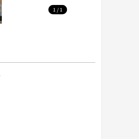
/
1
1
。