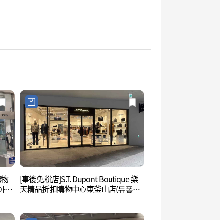
購物
[事後免稅店]S.T. Dupont Boutique 樂
釜山樂天世界 (롯데
엄아울
天精品折扣購物中心東釜山店(듀퐁부
산)
틱 롯데프리미엄아울렛 동부산점)