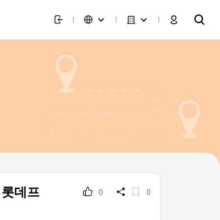
트 롯데프
0
0