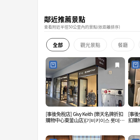
鄰近推薦景點
查看附近半徑50公里內的景點(依距離排序)
全部
觀光景點
餐廳
[事後免稅店] Givy Keith (樂天名牌折扣
[事後
購物中心東釜山店)(기비키이스 롯데프
扣購
리미엄아울렛 동부산점)
미엄