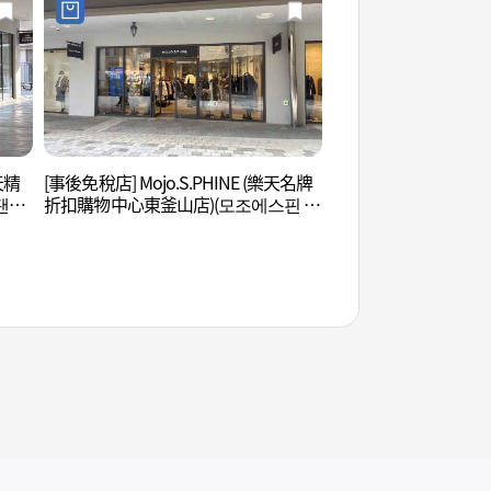
樂天精
[事後免稅店] Mojo.S.PHINE (樂天名牌
五侍利亞海岸步道 (
탠디
折扣購物中心東釜山店)(모조에스핀 롯
로)
데프리미엄아울렛 동부산점)