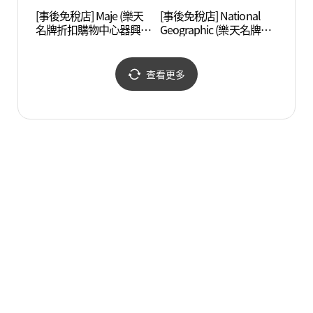
[事後免稅店] Maje (樂天
[事後免稅店] National
白南準
名牌折扣購物中心器興
Geographic (樂天名牌折
아트센
店)(마쥬 롯데프리미엄아
扣購物中心器興店)(내셔
울렛 기흥점)
널지오그래픽키즈 롯데
프리미엄아울렛 기흥점)
查看更多