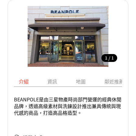
/
1
1
介紹
資訊
地圖
鄰近推薦景點
BEANPOLE是由三星物產時尚部門營運的經典休閒
品牌，透過高級素材與洗鍊設計推出兼具傳統與現
代感的商品，打造高品格造型。