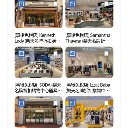
조에스핀 롯데프리미엄
울렛 기흥점)
아울렛 기흥점)
[事後免稅店] Kenneth
[事後免稅店] Samantha
器興
Lady (樂天名牌折扣購物
Thavasa (樂天名牌折扣購
(기흥
中心器興店)(케네스레이
物中心器興店)(마이쉘&
놀이터
디 롯데프리미엄아울렛
사만사타바사 롯데프리
기흥점)
미엄아울렛 기흥점)
[事後免稅店] SODA (樂天
[事後免稅店] Izzat Baba
京畿道
名牌折扣購物中心器興
(樂天名牌折扣購物中心
도어
店)(소다 롯데프리미엄아
器興店)(더아이잗 롯데프
울렛 기흥점)
리미엄아울렛 기흥점)