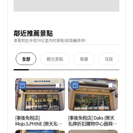
鄰近推薦景點
查看附近半徑50公里內的景點(依距離排序)
全部
觀光景點
餐廳
住宿
[事後免稅店]
[事後免稅店] Daks (樂天
韓國民
Mojo.S.PHINE (樂天名牌
名牌折扣購物中心器興
折扣購物中心器興店)(모
店)(닥스 롯데프리미엄아