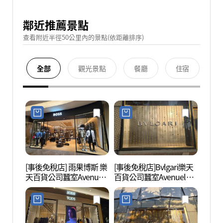
鄰近推薦景點
查看附近半徑50公里內的景點(依距離排序)
全部
觀光景點
餐廳
住宿
[事後免稅店] 雨果博斯 樂
[事後免稅店]Bvlgari樂天
樂天世
天百貨公司蠶室Avenuel
百貨公司蠶室Avenuel店
(롯데
店(휴고보스 롯데백화점
(불가리 롯데백화점 잠실
이)
잠실 에비뉴엘점)
에비뉴엘점)