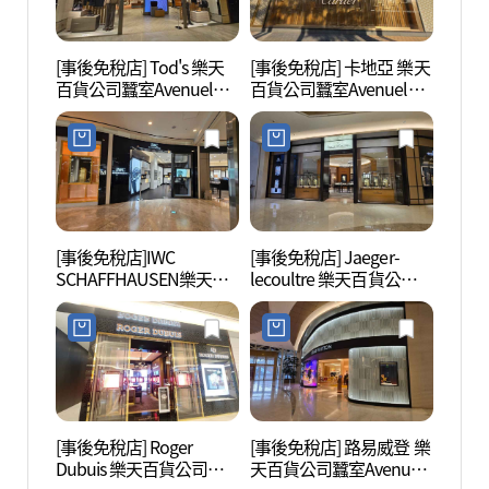
[事後免稅店] Tod's 樂天
[事後免稅店] 卡地亞 樂天
樂天
百貨公司蠶室Avenuel店
百貨公司蠶室Avenuel店
物城 
(토즈 롯데백화점 잠실 에
(까르띠에 롯데백화점 잠
월드몰
비뉴엘점)
실 에비뉴엘점)
[事後免稅店]IWC
[事後免稅店] Jaeger-
首爾Ki
SCHAFFHAUSEN樂天百
lecoultre 樂天百貨公司蠶
서울)
貨公司蠶室Avenuel店
室Avenuel店(예거르쿨트
(IWC 샤프하우젠 롯데백
르 롯데백화점 잠실 에비
화점 잠실 에비뉴엘점)
뉴엘점)
[事後免稅店] Roger
[事後免稅店] 路易威登 樂
松理團
Dubuis 樂天百貨公司蠶
天百貨公司蠶室Avenuel