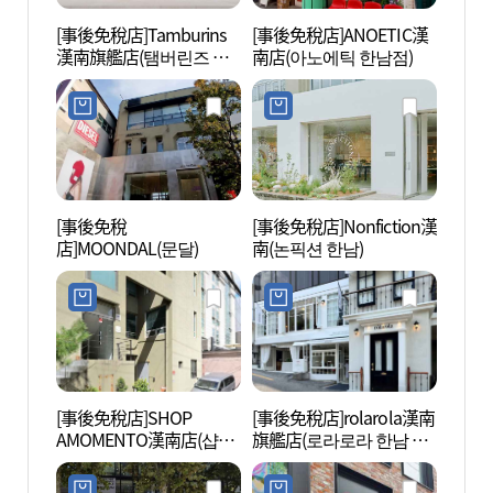
[事後免稅店]Tamburins
[事後免稅店]ANOETIC漢
三星美
漢南旗艦店(탬버린즈 한
南店(아노에틱 한남점)
미술관
남 플래그십스토어)
[事後免稅
[事後免稅店]Nonfiction漢
Blue
店]MOONDAL(문달)
南(논픽션 한남)
어)
[事後免稅店]SHOP
[事後免稅店]rolarola漢南
南山戶
AMOMENTO漢南店(샵아
旗艦店(로라로라 한남 플
외식물
모멘토 한남점)
래그십스토어)