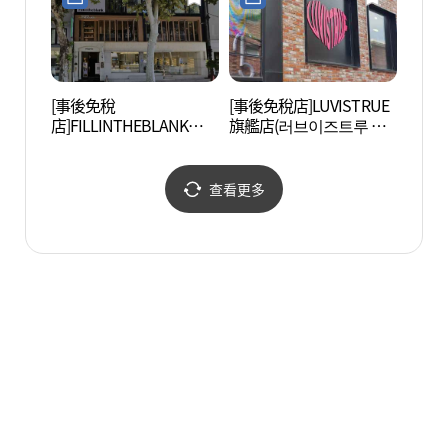
[事後免稅
[事後免稅店]LUVISTRUE
經理團
店]FILLINTHEBLANK漢南
旗艦店(러브이즈트루 플
Showroom(필인더블랭
래그쉽 스토어)
크 한남 쇼룸)
查看更多