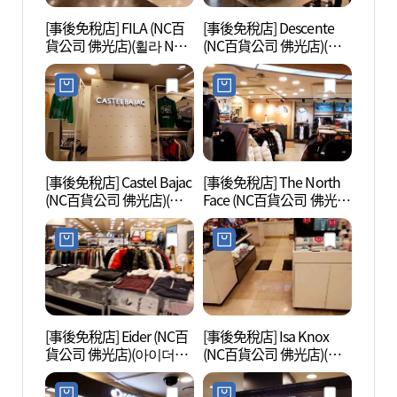
[事後免稅店] FILA (NC百
[事後免稅店] Descente
金仙寺
貨公司 佛光店)(휠라 NC
(NC百貨公司 佛光店)(데
울))
백화점 불광점)
상트 NC백화점 불광점)
[事後免稅店] Castel Bajac
[事後免稅店] The North
高陽西
(NC百貨公司 佛光店)(까
Face (NC百貨公司 佛光
文化遺
스텔바작 NC백화점 불광
店)(노스페이스 NC백화점
[유네
점)
불광점)
[事後免稅店] Eider (NC百
[事後免稅店] Isa Knox
恩平韓
貨公司 佛光店)(아이더
(NC百貨公司 佛光店)(이
을)
NC백화점 불광점)
자녹스 NC백화점 불광점)