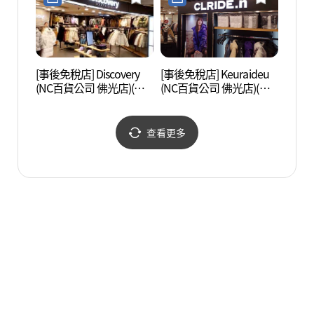
[事後免稅店] Discovery
[事後免稅店] Keuraideu
西大門
(NC百貨公司 佛光店)(디
(NC百貨公司 佛光店)(클
대문
스커버리 NC백화점 불광
라이드 NC백화점 불광점)
점)
查看更多