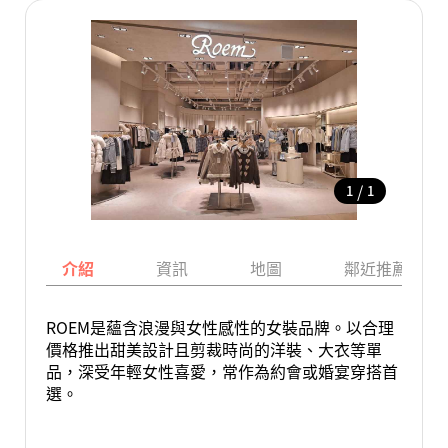
/
1
1
介紹
資訊
地圖
鄰近推薦景點
ROEM是蘊含浪漫與女性感性的女裝品牌。以合理
價格推出甜美設計且剪裁時尚的洋裝、大衣等單
品，深受年輕女性喜愛，常作為約會或婚宴穿搭首
選。