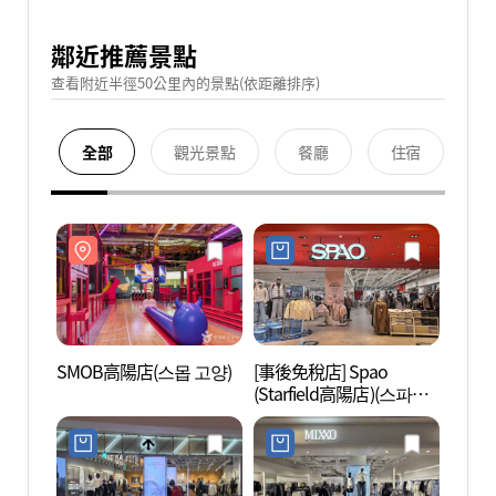
鄰近推薦景點
查看附近半徑50公里內的景點(依距離排序)
全部
觀光景點
餐廳
住宿
SMOB高陽店(스몹 고양)
[事後免稅店] Spao
SMO
(Starfield高陽店)(스파오
스타필드 고양점)