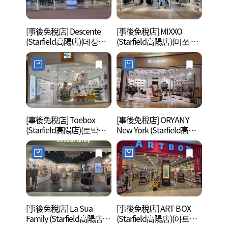
[事後免稅店] Descente
[事後免稅店] MIXXO
高陽西
(Starfield高陽店)(데상트
(Starfield高陽店)(미쏘 스
文化遺
스타필드 고양점)
타필드 고양점)
[유네
[事後免稅店] Toebox
[事後免稅店] ORYANY
高陽西
(Starfield高陽店)(토박스
New York (Starfield高陽
文化遺
스타필드 고양점)
店)(오야니 스타필드 고양
(장경
점)
계문화
[事後免稅店] La Sua
[事後免稅店] ART BOX
恩平韓
Family (Starfield高陽店)
(Starfield高陽店)(아트박
을)