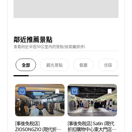
鄰近推薦景點
查看附近半徑50公里內的景點(依距離排序)
全部
觀光景點
餐廳
住宿
[事後免稅店]
[事後免稅店] Satin (現代
清溪
ZIOSONGZIO (現代折扣
折扣購物中心東大門店)
헌책방